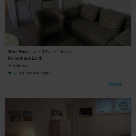
erlaubt
Internet
Terrasse
Balkon
Meerblick
36 m²
Ferienhaus
2 Pers.
1 Schlafz.
Seeblick
Ferienhaus Edith
Ahlbeck
Panoramablick
5,0
4
Bewertungen
TV
Haustiere
Details
nicht
erlaubt
Grillmöglichkeit
E-Auto
Ladestation
Waschmaschine
Trockner