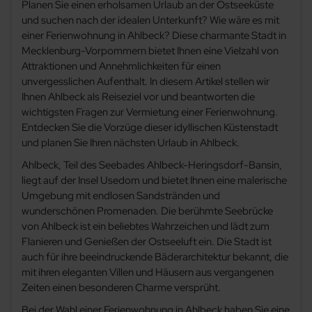
Planen Sie einen erholsamen Urlaub an der Ostseeküste
Kölpinsee
und suchen nach der idealen Unterkunft? Wie wäre es mit
einer Ferienwohnung in Ahlbeck? Diese charmante Stadt in
Korswandt
Mecklenburg-Vorpommern bietet Ihnen eine Vielzahl von
Attraktionen und Annehmlichkeiten für einen
unvergesslichen Aufenthalt. In diesem Artikel stellen wir
Koserow
Ihnen Ahlbeck als Reiseziel vor und beantworten die
wichtigsten Fragen zur Vermietung einer Ferienwohnung.
Krummin
Entdecken Sie die Vorzüge dieser idyllischen Küstenstadt
und planen Sie Ihren nächsten Urlaub in Ahlbeck.
Loddin
Ahlbeck, Teil des Seebades Ahlbeck-Heringsdorf-Bansin,
liegt auf der Insel Usedom und bietet Ihnen eine malerische
Lütow
Umgebung mit endlosen Sandstränden und
wunderschönen Promenaden. Die berühmte Seebrücke
Mellenthin
von Ahlbeck ist ein beliebtes Wahrzeichen und lädt zum
Flanieren und Genießen der Ostseeluft ein. Die Stadt ist
auch für ihre beeindruckende Bäderarchitektur bekannt, die
Mölschow
mit ihren eleganten Villen und Häusern aus vergangenen
Zeiten einen besonderen Charme versprüht.
Mönchow
Bei der Wahl einer Ferienwohnung in Ahlbeck haben Sie eine