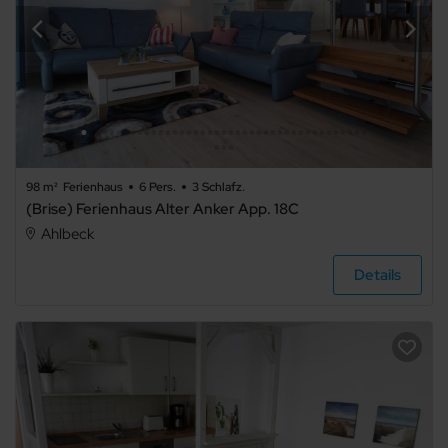
Sonstiges
Bauernhof
98 m²
Ferienhaus
6 Pers.
3 Schlafz.
(Brise) Ferienhaus Alter Anker App. 18C
Schloss
Ahlbeck
Details
Hausboot
Ausstattung
Haustier