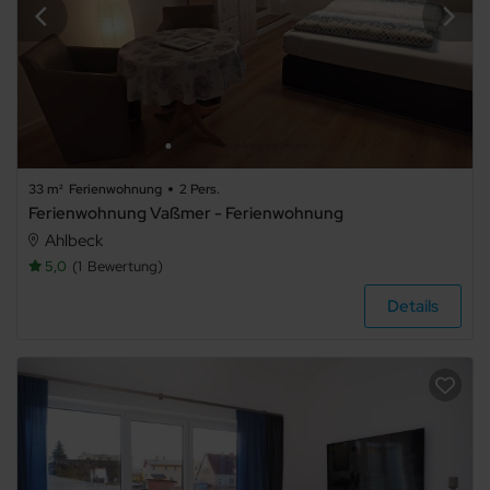
Spülmaschine
Mikrowelle
Nichtraucher
Allergikerfreundlich
Sauna
33 m²
Ferienwohnung
2 Pers.
Ferienwohnung Vaßmer - Ferienwohnung
Gemeinschaftssauna
Ahlbeck
Kamin/Ofen
5,0
1
Bewertung
Kachelofen
Details
Schwimmbecken
Whirlpool
Fahrradabstellraum
Fahrstuhl/Aufzug