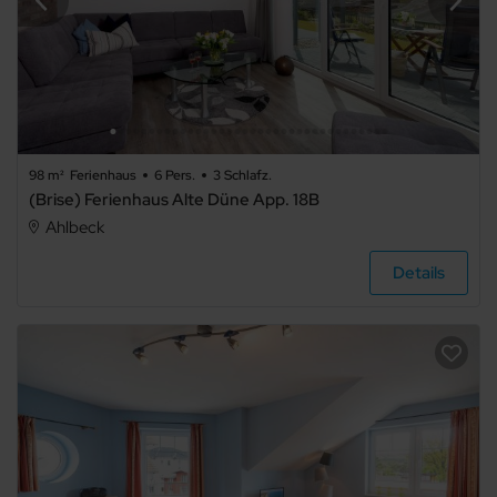
98 m²
Ferienhaus
6 Pers.
3 Schlafz.
(Brise) Ferienhaus Alte Düne App. 18B
Ahlbeck
Details