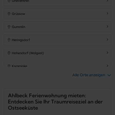
Gneventhin
Grüssow
Gummlin
Heringsdorf
Hohendorf (Wolgast)
Kamminke
Alle Orte anzeigen
Karlshagen
Katschow
Ahlbeck Ferienwohnung mieten:
Entdecken Sie Ihr Traumreiseziel an der
Kölpin
Ostseeküste