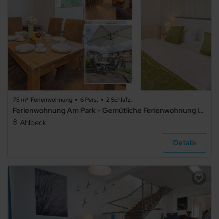
4
5+
Art der
Unterkunft
75 m²
Ferienwohnung
6 Pers.
2 Schlafz.
Ferienwohnung Am Park - Gemütliche Ferienwohnung in Ahlbeck mit Terrasse, 500 m bis zum Strand
Ferienwohnung
Ahlbeck
Details
Ferienhaus
Ferienpark