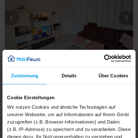
116 m²
Ferienhaus
7 Pers.
3 Schlafz.
Ferienhaus Ostend - Gartenidyll im Grünen - Ferienhaus Ostend
Zustimmung
Details
Über Cookies
Ahlbeck
4,7
1
Bewertung
Cookie Einstellungen
Details
Wir nutzen Cookies und ähnliche Technologien auf
unserer Webseite, um auf Informationen auf Ihrem Gerät
zuzugreifen (z.B. Browser-Informationen) und Daten
(z.B. IP-Adresse) zu speichern und zu verarbeiten. Diese
dienen dazu, Ihr Nutzungsverhalten zu verstehen und