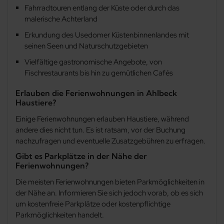
Fahrradtouren entlang der Küste oder durch das
Wilhelmsfelde
malerische Achterland
Erkundung des Usedomer Küstenbinnenlandes mit
Wolgast
seinen Seen und Naturschutzgebieten
Vielfältige gastronomische Angebote, von
Zempin
Fischrestaurants bis hin zu gemütlichen Cafés
Erlauben die Ferienwohnungen in Ahlbeck
Zinnowitz
Haustiere?
Einige Ferienwohnungen erlauben Haustiere, während
Zirchow
andere dies nicht tun. Es ist ratsam, vor der Buchung
nachzufragen und eventuelle Zusatzgebühren zu erfragen.
Gibt es Parkplätze in der Nähe der
Ferienwohnungen?
Die meisten Ferienwohnungen bieten Parkmöglichkeiten in
der Nähe an. Informieren Sie sich jedoch vorab, ob es sich
um kostenfreie Parkplätze oder kostenpflichtige
Parkmöglichkeiten handelt.