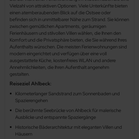
Vielzahl von attraktiven Optionen. Viele Unterkünfte bieten
Peenemünde
einen atemberaubenden Blick auf die Ostsee oder
befinden sich in unmittelbarer Nähe zum Strand. Sie können
Pudagla
zwischen gemütlichen Apartments, geräumigen
Ferienhäusern und stilvollen Villen wählen, die Ihnen den
Rankwitz
Komfort und die Privatsphäre bieten, die Sie während Ihres
Aufenthalts wünschen. Die meisten Ferienwohnungen sind
modern eingerichtet und verfügen über eine voll
Sauzin
ausgestattete Küche, kostenfreies WLAN und andere
Annehmlichkeiten, die Ihren Aufenthalt angenehm
Sellin (Insel Usedom)
gestalten.
Reiseziel Ahlbeck:
Stolpe
Kilometerlanger Sandstrand zum Sonnenbaden und
Spazierengehen
Trassenheide
Die berühmte Seebrücke von Ahlbeck für malerische
Ausblicke und entspannte Spaziergänge
Ückeritz
Historische Bäderarchitektur mit eleganten Villen und
Häusern
Usedom