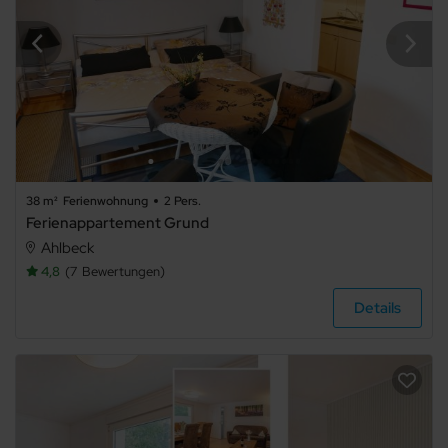
3
4
5+
38 m²
Ferienwohnung
2 Pers.
Badezimmer
Ferienappartement Grund
Ahlbeck
beliebig
4,8
7
Bewertungen
Details
1
2
3