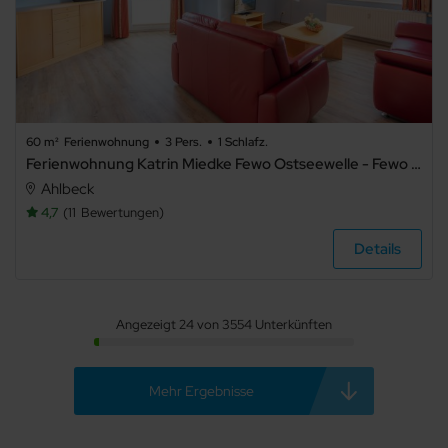
60 m²
Ferienwohnung
3 Pers.
1 Schlafz.
Ferienwohnung Katrin Miedke Fewo Ostseewelle - Fewo Ostseewelle
Ahlbeck
4,7
11
Bewertungen
Details
Angezeigt 24 von 3554 Unterkünften
Mehr Ergebnisse