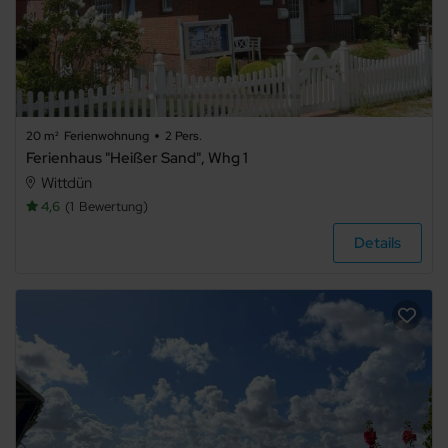
20 m²
Ferienwohnung
2 Pers.
Ferienhaus "Heißer Sand", Whg 1
Wittdün
4,6
1
Bewertung
Details