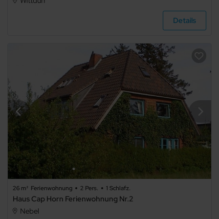
Wittdün
Badezimmer
Details
beliebig
1
2
3
4
5+
26 m²
Ferienwohnung
2 Pers.
1 Schlafz.
Art der
Haus Cap Horn Ferienwohnung Nr.2
Unterkunft
Nebel