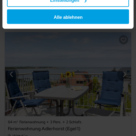
Einstellungen
Wittdün
Ihre Einwilligung erteilen Sie mit "Alle zulassen" oder
beschränken auf notwendige Cookies mit "Alle ablehnen".
Alle ablehnen
Details
Weitere Informationen und Details zu unseren Partnern
finden Sie in unserer
Datenschutzerklärung
und dem
Schlafzimmer
Impressum
.
beliebig
1
2
3
4
5+
64 m²
Ferienwohnung
3 Pers.
2 Schlafz.
Ferienwohnung Adlerhorst (Egel 1)