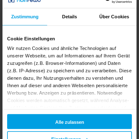
Muschel
Wittdün
Zustimmung
Details
Über Cookies
Details
Cookie Einstellungen
Wir nutzen Cookies und ähnliche Technologien auf
unserer Webseite, um auf Informationen auf Ihrem Gerät
zuzugreifen (z.B. Browser-Informationen) und Daten
(z.B. IP-Adresse) zu speichern und zu verarbeiten. Diese
dienen dazu, Ihr Nutzungsverhalten zu verstehen und
Ihnen auf dieser und anderen Webseiten personalisierte
Werbung bzw. Anzeigen zu präsentieren. Notwendige
Cookies werden automatisch gesetzt, während Analyse-
und Marketing-Cookies Ihre Zustimmung erfordern und
auch außerhalb der EU/EWR, z.B. in den USA,
Alle zulassen
verarbeitet werden, wo Ihre Daten nicht mit den gleichen
Datenschutzstandards geschützt sind wie in der EU.
35 m²
Ferienwohnung
4 Pers.
1 Schlafz.
Huus Waterkant 01, Amrum