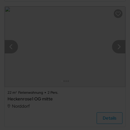
Gemeinschaftssauna
Kamin/Ofen
Kachelofen
Schwimmbecken
Whirlpool
Fahrradabstellraum
Fahrstuhl/Aufzug
Barrierefrei
22 m²
Ferienwohnung
2 Pers.
Heckenrose1 OG mitte
Norddorf
Details