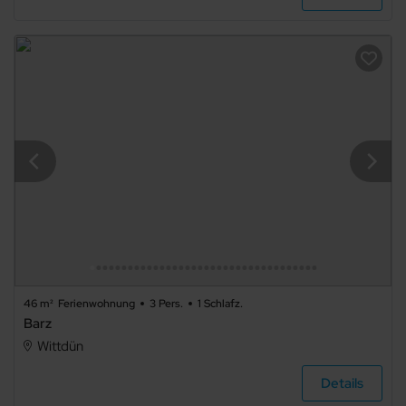
Panoramablick
TV
Haustiere
nicht
erlaubt
Grillmöglichkeit
E-Auto
Ladestation
Waschmaschine
Trockner
Spülmaschine
Mikrowelle
46 m²
Ferienwohnung
3 Pers.
1 Schlafz.
Nichtraucher
Barz
Wittdün
Allergikerfreundlich
Details
Sauna