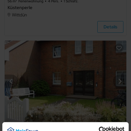
56 m²
Ferienwohnung
4 Pers.
1 Schlafz.
Küstenperle
Wittdün
Details
36 m²
Ferienwohnung
2 Pers.
1 Schlafz.