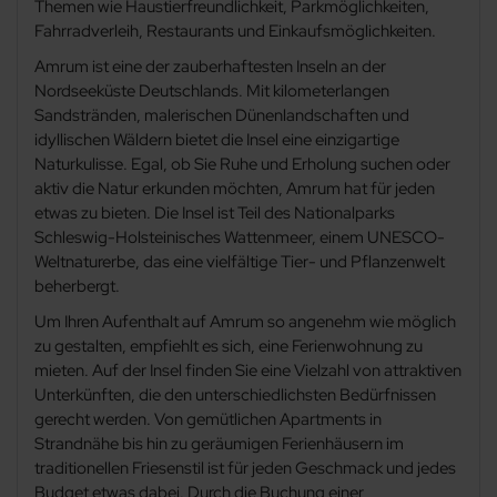
Themen wie Haustierfreundlichkeit, Parkmöglichkeiten,
Fahrradverleih, Restaurants und Einkaufsmöglichkeiten.
Amrum ist eine der zauberhaftesten Inseln an der
Nordseeküste Deutschlands. Mit kilometerlangen
Sandstränden, malerischen Dünenlandschaften und
idyllischen Wäldern bietet die Insel eine einzigartige
Naturkulisse. Egal, ob Sie Ruhe und Erholung suchen oder
aktiv die Natur erkunden möchten, Amrum hat für jeden
etwas zu bieten. Die Insel ist Teil des Nationalparks
Schleswig-Holsteinisches Wattenmeer, einem UNESCO-
Weltnaturerbe, das eine vielfältige Tier- und Pflanzenwelt
beherbergt.
Um Ihren Aufenthalt auf Amrum so angenehm wie möglich
zu gestalten, empfiehlt es sich, eine Ferienwohnung zu
mieten. Auf der Insel finden Sie eine Vielzahl von attraktiven
Unterkünften, die den unterschiedlichsten Bedürfnissen
gerecht werden. Von gemütlichen Apartments in
Strandnähe bis hin zu geräumigen Ferienhäusern im
traditionellen Friesenstil ist für jeden Geschmack und jedes
Budget etwas dabei. Durch die Buchung einer