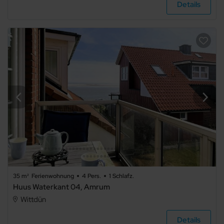
Details
Schloss
Hausboot
Ausstattung
Haustier
erlaubt
Internet
Terrasse
35 m²
Ferienwohnung
4 Pers.
1 Schlafz.
Balkon
Huus Waterkant 04, Amrum
Wittdün
Meerblick
Seeblick
Details