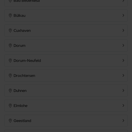
Bad Bederkesa
Trockner
Spülmaschine
Bülkau
Mikrowelle
Cuxhaven
Nichtraucher
Allergikerfreundlich
Dorum
Sauna
Dorum-Neufeld
Gemeinschaftssauna
Drochtersen
Kamin/Ofen
Kachelofen
Duhnen
Schwimmbecken
Elmlohe
Whirlpool
Fahrradabstellraum
Geestland
Fahrstuhl/Aufzug