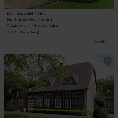
120 m²
Bauernhof
7 Pers.
Sonstiges
Gut Hörne - Gut Hörne .1
Wingst
0,0 km von Belum
3,0
1
Bewertung
Bauernhof
Details
Schloss
Hausboot
Ausstattung