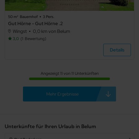
Haustier
erlaubt
50 m²
Bauernhof
3 Pers.
Internet
Gut Hörne - Gut Hörne .2
Terrasse
Wingst
0,0 km von Belum
3,0
1
Bewertung
Balkon
Details
Meerblick
Seeblick
Angezeigt 11 von 11 Unterkünften
Panoramablick
TV
Haustiere
Mehr Ergebnisse
nicht
erlaubt
Grillmöglichkeit
E-Auto
Ladestation
Unterkünfte für Ihren Urlaub in Belum
Waschmaschine