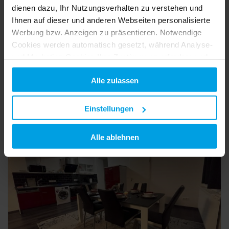
dienen dazu, Ihr Nutzungsverhalten zu verstehen und
Ihnen auf dieser und anderen Webseiten personalisierte
Werbung bzw. Anzeigen zu präsentieren. Notwendige
Cookies werden automatisch gesetzt, während Analyse-
180 m²
Ferienwohnung
13 Pers.
und Marketing-Cookies Ihre Zustimmung erfordern und
Appartement mit gemeinschaftlichem Pool - Appartement mit gemeinschaftlichem Pool .1
auch außerhalb der EU/EWR, z.B. in den USA,
Bülkau
0,0 km von Belum
Alle zulassen
verarbeitet werden, wo Ihre Daten nicht mit den gleichen
Datenschutzstandards geschützt sind wie in der EU.
Details
Einstellungen
Ihre Einwilligung erteilen Sie mit "Alle zulassen" oder
beschränken auf notwendige Cookies mit "Alle ablehnen".
Alle ablehnen
Weitere Informationen und Details zu unseren Partnern
finden Sie in unserer
Datenschutzerklärung
und dem
Schlafzimmer
Impressum
.
beliebig
1