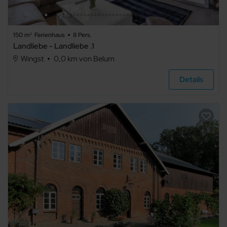
4
150 m²
Ferienhaus
8 Pers.
5+
Landliebe - Landliebe .1
Wingst
0,0 km von Belum
Details
Art der
Unterkunft
Ferienwohnung
Ferienhaus
Ferienpark