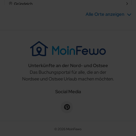
Gründeich
Barrierefrei
Alle Orte anzeigen
Hagen im Bremischen
Hambergen
Hechthausen
Unterkünfte an der Nord- und Ostsee
Hemmoor
Das Buchungsportal für alle, die an der
Nordsee und Ostsee Urlaub machen möchten.
Holste
Social Media
Krummendeich
Loxstedt
Lüdingworth
© 2026 MoinFewo