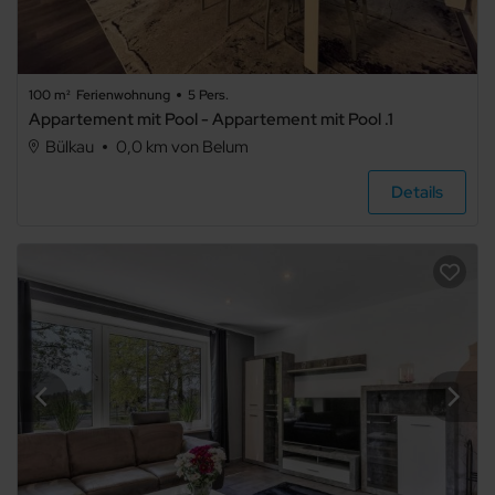
2
3
100 m²
Ferienwohnung
5 Pers.
4
Appartement mit Pool - Appartement mit Pool .1
Bülkau
0,0 km von Belum
5+
Details
Badezimmer
beliebig
1
2
3