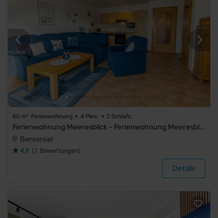
3
4
5+
Badezimmer
60 m²
Ferienwohnung
4 Pers.
2 Schlafz.
Ferienwohnung Meeresblick - Ferienwohnung Meeresblick - Nordseegartenpark
beliebig
Bensersiel
4,8
2
Bewertungen
1
Details
2
3