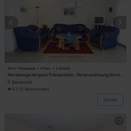
54 m²
Ferienpark
4 Pers.
2 Schlafz.
Nordseegartenpark Friesenstolz - Ferienwohnung Nordseekrabbe
Bensersiel
4,2
12
Bewertungen
Details