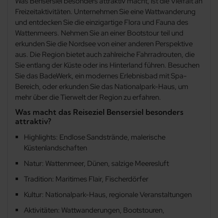
Was Bensersiel besonders attraktiv macht, ist die Vielfalt an
Carolinensiel-Harlesiel
Freizeitaktivitäten. Unternehmen Sie eine Wattwanderung
und entdecken Sie die einzigartige Flora und Fauna des
Wattenmeers. Nehmen Sie an einer Bootstour teil und
Dangast
erkunden Sie die Nordsee von einer anderen Perspektive
aus. Die Region bietet auch zahlreiche Fahrradrouten, die
Detern
Sie entlang der Küste oder ins Hinterland führen. Besuchen
Sie das BadeWerk, ein modernes Erlebnisbad mit Spa-
Dornum
Bereich, oder erkunden Sie das Nationalpark-Haus, um
mehr über die Tierwelt der Region zu erfahren.
Dunum
Was macht das Reiseziel Bensersiel besonders
attraktiv?
Emden
Highlights: Endlose Sandstrände, malerische
Küstenlandschaften
Erichswarfen
Natur: Wattenmeer, Dünen, salzige Meeresluft
Tradition: Maritimes Flair, Fischerdörfer
Esens
Kultur: Nationalpark-Haus, regionale Veranstaltungen
Eversmeer
Aktivitäten: Wattwanderungen, Bootstouren,