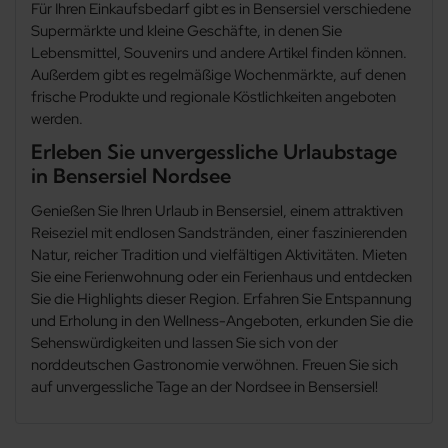
Für Ihren Einkaufsbedarf gibt es in Bensersiel verschiedene
Supermärkte und kleine Geschäfte, in denen Sie
Jever
Lebensmittel, Souvenirs und andere Artikel finden können.
Außerdem gibt es regelmäßige Wochenmärkte, auf denen
frische Produkte und regionale Köstlichkeiten angeboten
Krummhörn
werden.
Erleben Sie unvergessliche Urlaubstage
Langendamm
in Bensersiel Nordsee
Leer in Ostfriesland
Genießen Sie Ihren Urlaub in Bensersiel, einem attraktiven
Reiseziel mit endlosen Sandstränden, einer faszinierenden
Natur, reicher Tradition und vielfältigen Aktivitäten. Mieten
Leezdorf
Sie eine Ferienwohnung oder ein Ferienhaus und entdecken
Sie die Highlights dieser Region. Erfahren Sie Entspannung
Leybuchtpolder
und Erholung in den Wellness-Angeboten, erkunden Sie die
Sehenswürdigkeiten und lassen Sie sich von der
Marienhafe
norddeutschen Gastronomie verwöhnen. Freuen Sie sich
auf unvergessliche Tage an der Nordsee in Bensersiel!
Minsen
Filter löschen