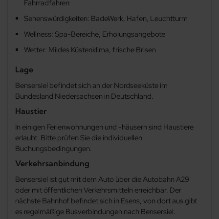
Fahrradfahren
Filsum
Sehenswürdigkeiten: BadeWerk, Hafen, Leuchtturm
Wellness: Spa-Bereiche, Erholungsangebote
Greetsiel
Wetter: Mildes Küstenklima, frische Brisen
Groß Charlottengroden
Lage
Bensersiel befindet sich an der Nordseeküste im
Groß-Holum
Bundesland Niedersachsen in Deutschland.
Haustier
Großefehn
In einigen Ferienwohnungen und -häusern sind Haustiere
erlaubt. Bitte prüfen Sie die individuellen
Großheide
Buchungsbedingungen.
Verkehrsanbindung
Hage
Bensersiel ist gut mit dem Auto über die Autobahn A29
Hagermarsch
oder mit öffentlichen Verkehrsmitteln erreichbar. Der
nächste Bahnhof befindet sich in Esens, von dort aus gibt
es regelmäßige Busverbindungen nach Bensersiel.
Hartward