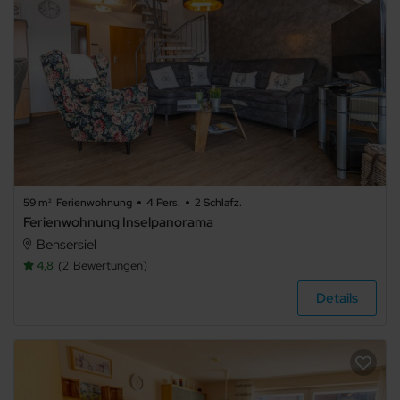
erlaubt
Internet
Terrasse
Balkon
Meerblick
Seeblick
Panoramablick
59 m²
Ferienwohnung
4 Pers.
2 Schlafz.
Ferienwohnung Inselpanorama
TV
Haustiere
Bensersiel
nicht
4,8
2
Bewertungen
erlaubt
Grillmöglichkeit
Details
E-Auto
Ladestation
Waschmaschine
Trockner