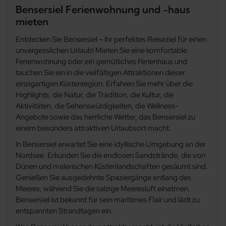
Berdum
Bensersiel Ferienwohnung und -haus
mieten
Berne
Entdecken Sie Bensersiel – Ihr perfektes Reiseziel für einen
unvergesslichen Urlaub! Mieten Sie eine komfortable
Berumbur
Ferienwohnung oder ein gemütliches Ferienhaus und
tauchen Sie ein in die vielfältigen Attraktionen dieser
Bockhorn
einzigartigen Küstenregion. Erfahren Sie mehr über die
Highlights, die Natur, die Tradition, die Kultur, die
Aktivitäten, die Sehenswürdigkeiten, die Wellness-
Brake
Angebote sowie das herrliche Wetter, das Bensersiel zu
einem besonders attraktiven Urlaubsort macht.
Bremerhaven
In Bensersiel erwartet Sie eine idyllische Umgebung an der
Nordsee. Erkunden Sie die endlosen Sandstrände, die von
Brinkum
Dünen und malerischen Küstenlandschaften gesäumt sind.
Genießen Sie ausgedehnte Spaziergänge entlang des
Bunde
Meeres, während Sie die salzige Meeresluft einatmen.
Bensersiel ist bekannt für sein maritimes Flair und lädt zu
Butjadingen
entspannten Strandtagen ein.