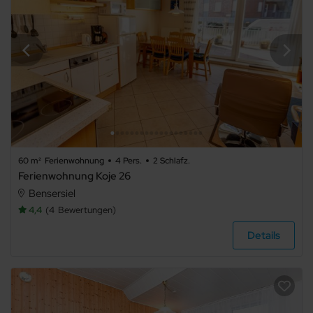
Spülmaschine
Mikrowelle
Nichtraucher
Allergikerfreundlich
Sauna
Gemeinschaftssauna
60 m²
Ferienwohnung
4 Pers.
2 Schlafz.
Kamin/Ofen
Ferienwohnung Koje 26
Kachelofen
Bensersiel
4,4
4
Bewertungen
Schwimmbecken
Details
Whirlpool
Fahrradabstellraum
Fahrstuhl/Aufzug