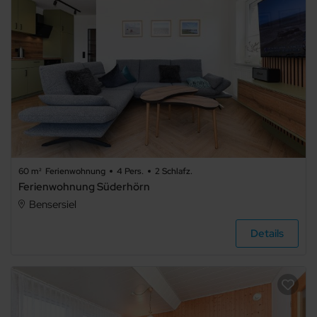
4
5+
Art der
Unterkunft
Ferienwohnung
60 m²
Ferienwohnung
4 Pers.
2 Schlafz.
Ferienwohnung Süderhörn
Bensersiel
Ferienhaus
Details
Ferienpark