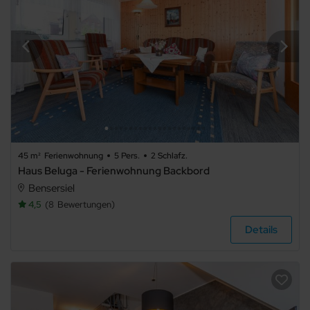
Sonstiges
Bauernhof
Schloss
45 m²
Ferienwohnung
5 Pers.
2 Schlafz.
Haus Beluga - Ferienwohnung Backbord
Bensersiel
4,5
8
Bewertungen
Hausboot
Details
Ausstattung
Haustier