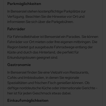
Parkmöglichkeiten
Hesel
In Bensersiel stehen kostenpflichtige Parkplätze zur
Verfügung. Beachten Sie die Hinweise vor Ort und
informieren Sie sich über die Parkgebühren.
Hinte
Fahrräder
Holtgast
Für Fahrradliebhaber ist Bensersiel ein Paradies. Sie können
Fahrräder vor Ort mieten oder Ihre eigenen mitbringen. Die
Holtland
Region bietet gut ausgebaute Fahrradwege entlang der
Küste und durch das Hinterland, die perfekt für
Erkundungstouren geeignet sind.
Hooksiel
Gastronomie
Horumersiel
In Bensersiel finden Sie eine Vielzahl von Restaurants,
Cafés und Imbissbuden, in denen Sie regionale
Ihlow
Spezialitäten und frischen Fisch genießen können. Ob
deftige norddeutsche Küche oder internationale Gerichte -
hier ist für jeden Geschmack etwas dabei.
Jade
Einkaufsmöglichkeiten
Jemgum