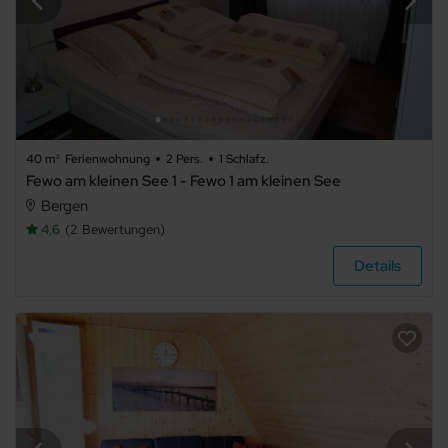
5+
Badezimmer
40 m²
Ferienwohnung
2 Pers.
1 Schlafz.
beliebig
Fewo am kleinen See 1 - Fewo 1 am kleinen See
Bergen
1
4,6
2
Bewertungen
Details
2
3
4
5+