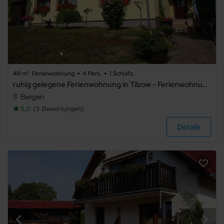
Balkon
Meerblick
Seeblick
Panoramablick
48 m²
Ferienwohnung
4 Pers.
1 Schlafz.
TV
ruhig gelegene Ferienwohnung in Tilzow - Ferienwohnung
Haustiere
Bergen
nicht
5,0
3
Bewertungen
erlaubt
Grillmöglichkeit
Details
E-Auto
Ladestation
Waschmaschine
Trockner
Spülmaschine
Mikrowelle