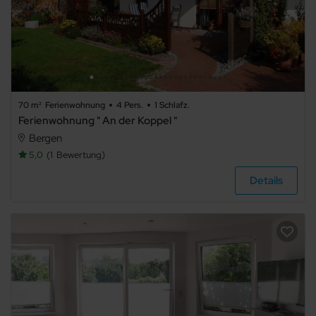
Nichtraucher
Allergikerfreundlich
Sauna
Gemeinschaftssauna
Kamin/Ofen
70 m²
Ferienwohnung
4 Pers.
1 Schlafz.
Ferienwohnung " An der Koppel "
Kachelofen
Bergen
Schwimmbecken
5,0
1
Bewertung
Details
Whirlpool
Fahrradabstellraum
Fahrstuhl/Aufzug
Barrierefrei