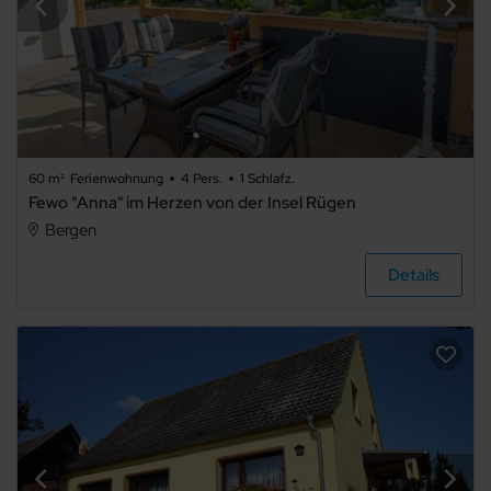
Bauernhof
Schloss
60 m²
Ferienwohnung
4 Pers.
1 Schlafz.
Fewo "Anna" im Herzen von der Insel Rügen
Hausboot
Bergen
Details
Ausstattung
Haustier
erlaubt
Internet
Terrasse