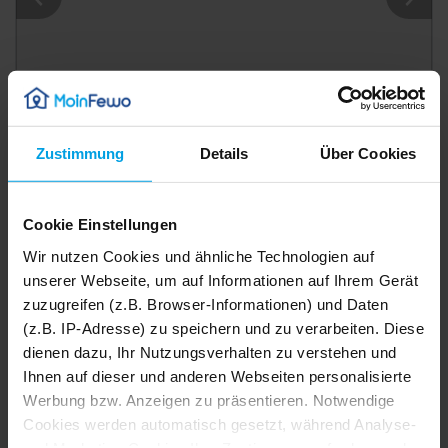
Zustimmung
Details
Über Cookies
35 m²
Ferienwohnung
3 Pers.
Ferienwohnung am Kiebitzmoor WE20397 - 1 Raum-Fewo, max. 3 Pers., mit Terasse
Bergen
Cookie Einstellungen
5,0
12
Bewertungen
Wir nutzen Cookies und ähnliche Technologien auf
Details
unserer Webseite, um auf Informationen auf Ihrem Gerät
zuzugreifen (z.B. Browser-Informationen) und Daten
(z.B. IP-Adresse) zu speichern und zu verarbeiten. Diese
dienen dazu, Ihr Nutzungsverhalten zu verstehen und
Ihnen auf dieser und anderen Webseiten personalisierte
Werbung bzw. Anzeigen zu präsentieren. Notwendige
Cookies werden automatisch gesetzt, während Analyse-
und Marketing-Cookies Ihre Zustimmung erfordern und