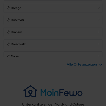
Breege
Buschvitz
Dranske
Dreschvitz
Gager
Alle Orte anzeigen
Garz (Insel Rügen)
Gingst
Glowe
Unterkünfte an der Nord- und Ostsee
Göhren