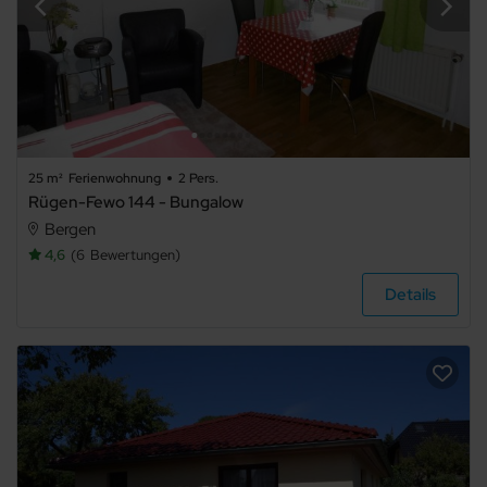
25 m²
Ferienwohnung
2 Pers.
Rügen-Fewo 144 - Bungalow
Bergen
4,6
6
Bewertungen
Details