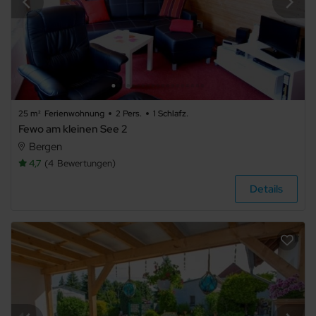
Art der
Unterkunft
Ferienwohnung
25 m²
Ferienwohnung
2 Pers.
1 Schlafz.
Fewo am kleinen See 2
Bergen
Ferienhaus
4,7
4
Bewertungen
Details
Ferienpark
Sonstiges