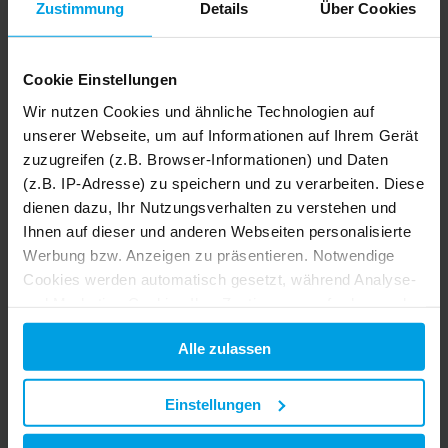
Zustimmung
Details
Über Cookies
65 m²
Ferienwohnung
6 Pers.
2 Schlafz.
Cookie Einstellungen
Boddenhof Apartment 54 - Balkon, Parkplatz, ruhig - Ferienwohnung 54 – Komfort und Ruhe auf zwei Ebenen mit Balkon und WLAN
Buschvitz
Wir nutzen Cookies und ähnliche Technologien auf
unserer Webseite, um auf Informationen auf Ihrem Gerät
Details
zuzugreifen (z.B. Browser-Informationen) und Daten
(z.B. IP-Adresse) zu speichern und zu verarbeiten. Diese
dienen dazu, Ihr Nutzungsverhalten zu verstehen und
Ihnen auf dieser und anderen Webseiten personalisierte
Werbung bzw. Anzeigen zu präsentieren. Notwendige
Cookies werden automatisch gesetzt, während Analyse-
und Marketing-Cookies Ihre Zustimmung erfordern und
auch außerhalb der EU/EWR, z.B. in den USA,
Alle zulassen
verarbeitet werden, wo Ihre Daten nicht mit den gleichen
Datenschutzstandards geschützt sind wie in der EU.
Einstellungen
Ihre Einwilligung erteilen Sie mit "Alle zulassen" oder
beschränken auf notwendige Cookies mit "Alle ablehnen".