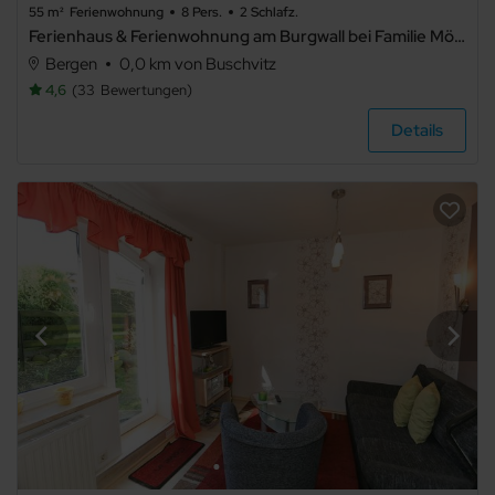
55 m²
Ferienwohnung
8 Pers.
2 Schlafz.
Ferienhaus & Ferienwohnung am Burgwall bei Familie Möller - Ferienhaus
Bergen
0,0 km von Buschvitz
Hausboot
4,6
33
Bewertungen
Details
Ausstattung
Haustier
erlaubt
Internet
Terrasse
Balkon
Meerblick
Seeblick
Panoramablick