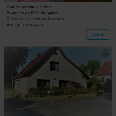
25 m²
Ferienwohnung
2 Pers.
beliebig
Rügen-Fewo 144 - Bungalow
Bergen
0,0 km von Buschvitz
1
4,6
6
Bewertungen
2
Details
3
4
5+
Art der
Unterkunft
Ferienwohnung