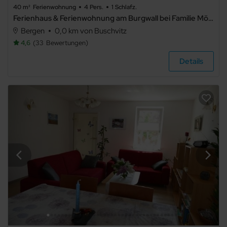
40 m²
Ferienwohnung
4 Pers.
1 Schlafz.
TV
Ferienhaus & Ferienwohnung am Burgwall bei Familie Möller - Ferienwohnung
Haustiere
nicht
Bergen
0,0 km von Buschvitz
erlaubt
4,6
33
Bewertungen
Grillmöglichkeit
E-Auto
Details
Ladestation
Waschmaschine
Trockner
Spülmaschine
Mikrowelle
Nichtraucher
Allergikerfreundlich
Sauna
Gemeinschaftssauna