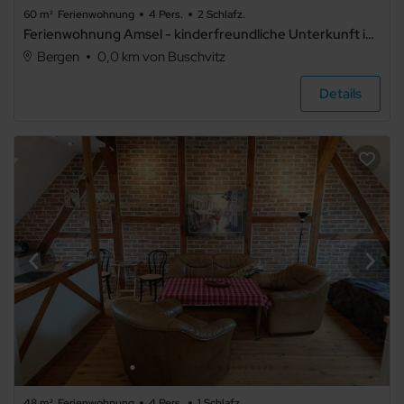
Kamin/Ofen
60 m²
Ferienwohnung
4 Pers.
2 Schlafz.
Ferienwohnung Amsel - kinderfreundliche Unterkunft in zentraler Lage
Kachelofen
Bergen
0,0 km von Buschvitz
Schwimmbecken
Details
Whirlpool
Fahrradabstellraum
Fahrstuhl/Aufzug
Barrierefrei
48 m²
Ferienwohnung
4 Pers.
1 Schlafz.