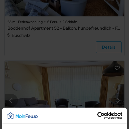
65 m²
Ferienwohnung
6 Pers.
2 Schlafz.
Boddenhof Apartment 52 - Balkon, hundefreundlich - Ferienwohnung 52 – Idyllisches Apartment für 5 mit zwei Schlafbereichen & WLAN
Buschvitz
Details