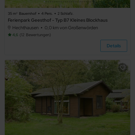
Badezimmer
35 m²
Bauernhof
4 Pers.
2 Schlafz.
Ferienpark Geesthof - Typ B7 Kleines Blockhaus
beliebig
Hechthausen
0,0 km von Großenwörden
4,6
12
Bewertungen
1
Details
2
3
4
5+
Art der
Unterkunft