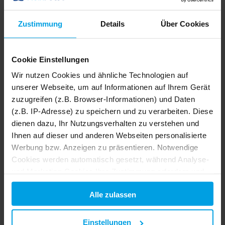
45 m²
Bauernhof
5 Pers.
2 Schlafz.
Zustimmung
Details
Über Cookies
Ferienpark Geesthof - Typ C7 Nurdachhaus
Hechthausen
0,0 km von Großenwörden
4,6
12
Bewertungen
Cookie Einstellungen
Details
Wir nutzen Cookies und ähnliche Technologien auf
unserer Webseite, um auf Informationen auf Ihrem Gerät
zuzugreifen (z.B. Browser-Informationen) und Daten
(z.B. IP-Adresse) zu speichern und zu verarbeiten. Diese
dienen dazu, Ihr Nutzungsverhalten zu verstehen und
Ihnen auf dieser und anderen Webseiten personalisierte
Werbung bzw. Anzeigen zu präsentieren. Notwendige
Cookies werden automatisch gesetzt, während Analyse-
und Marketing-Cookies Ihre Zustimmung erfordern und
auch außerhalb der EU/EWR, z.B. in den USA,
Alle zulassen
verarbeitet werden, wo Ihre Daten nicht mit den gleichen
Datenschutzstandards geschützt sind wie in der EU.
Einstellungen