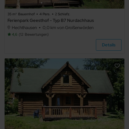
Schloss
35 m²
Bauernhof
4 Pers.
2 Schlafz.
Ferienpark Geesthof - Typ B7 Nurdachhaus
Hechthausen
0,0 km von Großenwörden
Hausboot
4,6
12
Bewertungen
Details
Ausstattung
Haustier
erlaubt
Internet
Terrasse
Balkon
Meerblick
Seeblick