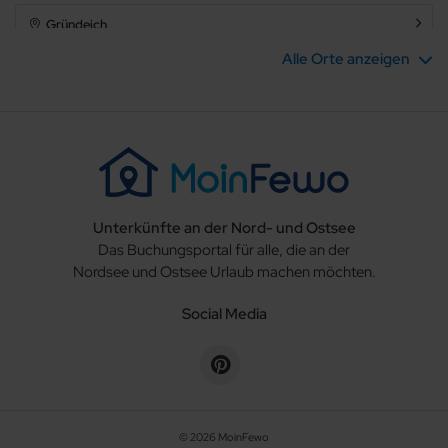
Gründeich
Alle Orte anzeigen
Hagen im Bremischen
Hambergen
Hechthausen
Unterkünfte an der Nord- und Ostsee
Hemmoor
Das Buchungsportal für alle, die an der
Nordsee und Ostsee Urlaub machen möchten.
Holste
Social Media
Krummendeich
Loxstedt
Lüdingworth
© 2026 MoinFewo