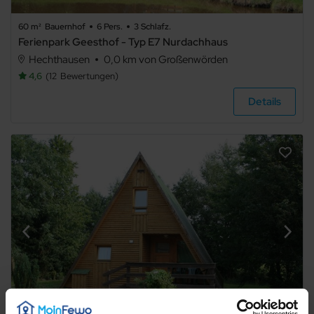
60 m²
Bauernhof
6 Pers.
3 Schlafz.
Ferienpark Geesthof - Typ E7 Nurdachhaus
Hechthausen
0,0 km von Großenwörden
4,6
12
Bewertungen
Details