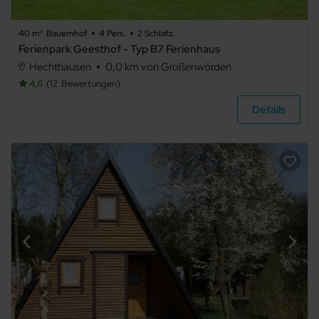
Ferienwohnung
40 m²
Bauernhof
4 Pers.
2 Schlafz.
Ferienpark Geesthof - Typ B7 Ferienhaus
Hechthausen
0,0 km von Großenwörden
4,6
12
Bewertungen
Ferienhaus
Details
Ferienpark
Sonstiges
Bauernhof