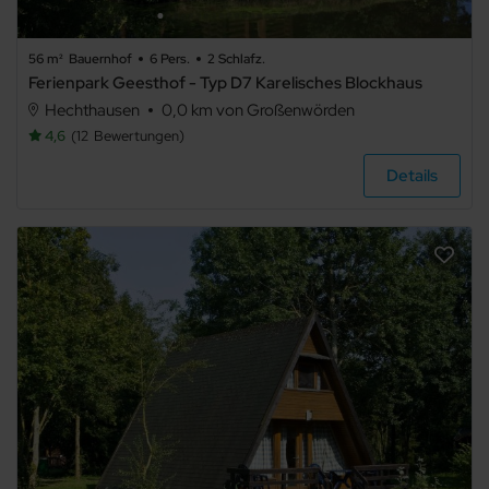
Gemeinschaftssauna
Kamin/Ofen
56 m²
Bauernhof
6 Pers.
2 Schlafz.
Ferienpark Geesthof - Typ D7 Karelisches Blockhaus
Kachelofen
Hechthausen
0,0 km von Großenwörden
Schwimmbecken
4,6
12
Bewertungen
Whirlpool
Details
Fahrradabstellraum
Fahrstuhl/Aufzug
Barrierefrei