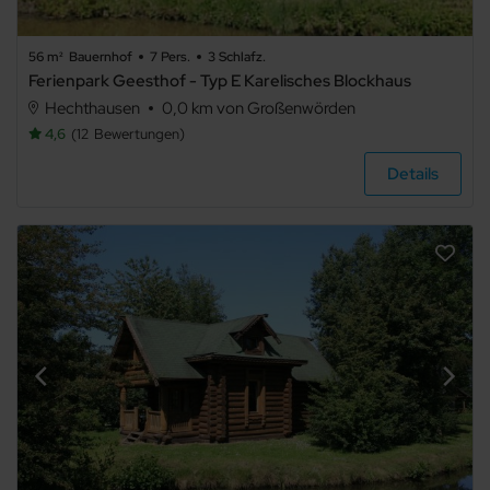
Panoramablick
56 m²
Bauernhof
7 Pers.
3 Schlafz.
TV
Ferienpark Geesthof - Typ E Karelisches Blockhaus
Haustiere
nicht
Hechthausen
0,0 km von Großenwörden
erlaubt
4,6
12
Bewertungen
Grillmöglichkeit
E-Auto
Details
Ladestation
Waschmaschine
Trockner
Spülmaschine
Mikrowelle
Nichtraucher
Allergikerfreundlich
Sauna