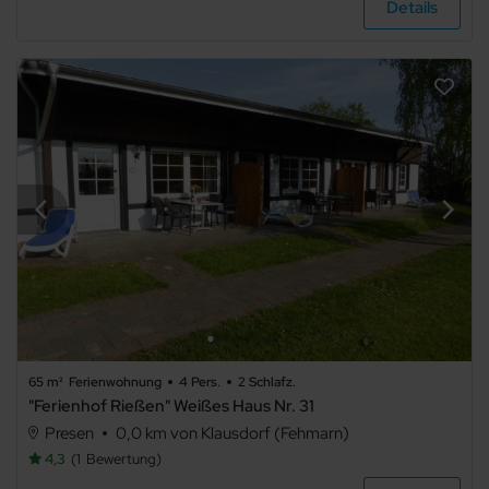
Details
Grillmöglichkeit
E-Auto
Ladestation
Waschmaschine
Trockner
Spülmaschine
Mikrowelle
Nichtraucher
Allergikerfreundlich
Sauna
Gemeinschaftssauna
65 m²
Ferienwohnung
4 Pers.
2 Schlafz.
"Ferienhof Rießen" Weißes Haus Nr. 31
Kamin/Ofen
Presen
0,0 km von Klausdorf (Fehmarn)
Kachelofen
4,3
1
Bewertung
Schwimmbecken