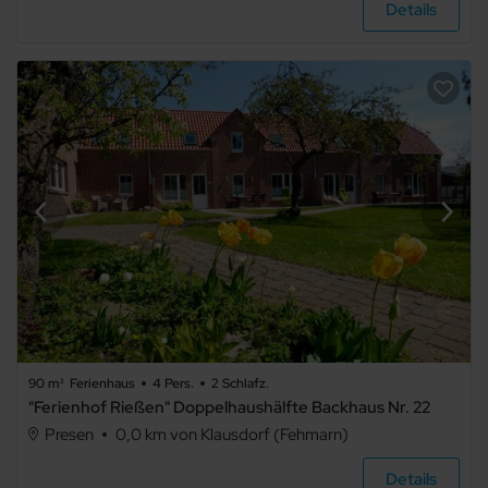
Details
Whirlpool
Fahrradabstellraum
Fahrstuhl/Aufzug
Barrierefrei
90 m²
Ferienhaus
4 Pers.
2 Schlafz.
"Ferienhof Rießen" Doppelhaushälfte Backhaus Nr. 22
Presen
0,0 km von Klausdorf (Fehmarn)
Details