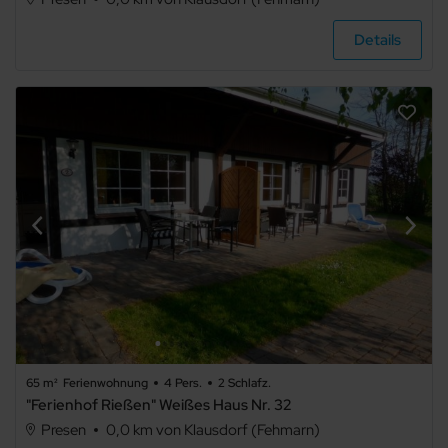
Ferienhaus
Details
Ferienpark
Sonstiges
Bauernhof
Schloss
65 m²
Ferienwohnung
4 Pers.
2 Schlafz.
"Ferienhof Rießen" Weißes Haus Nr. 32
Presen
0,0 km von Klausdorf (Fehmarn)
Hausboot