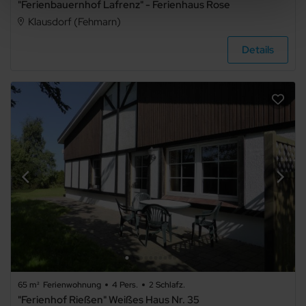
"Ferienbauernhof Lafrenz" - Ferienhaus Rose
beliebig
Klausdorf (Fehmarn)
1
Details
2
3
4
5+
Badezimmer
beliebig
65 m²
Ferienwohnung
4 Pers.
2 Schlafz.
"Ferienhof Rießen" Weißes Haus Nr. 35