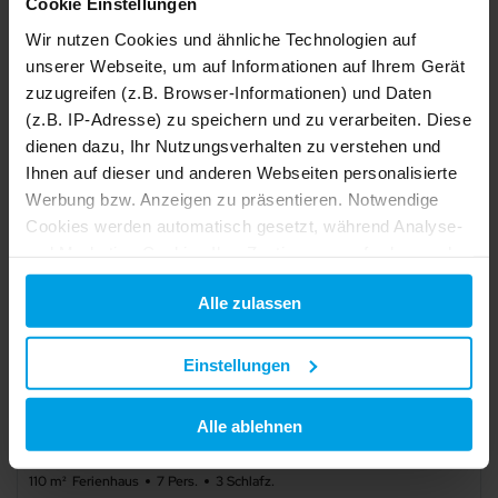
78 m²
Ferienhaus
5 Pers.
2 Schlafz.
Cookie Einstellungen
"Ferienbauernhof Lafrenz" - Ferienhaus Nelke
Wir nutzen Cookies und ähnliche Technologien auf
Klausdorf (Fehmarn)
unserer Webseite, um auf Informationen auf Ihrem Gerät
zuzugreifen (z.B. Browser-Informationen) und Daten
Details
(z.B. IP-Adresse) zu speichern und zu verarbeiten. Diese
dienen dazu, Ihr Nutzungsverhalten zu verstehen und
Ihnen auf dieser und anderen Webseiten personalisierte
Werbung bzw. Anzeigen zu präsentieren. Notwendige
Cookies werden automatisch gesetzt, während Analyse-
und Marketing-Cookies Ihre Zustimmung erfordern und
auch außerhalb der EU/EWR, z.B. in den USA,
Alle zulassen
verarbeitet werden, wo Ihre Daten nicht mit den gleichen
Datenschutzstandards geschützt sind wie in der EU.
Einstellungen
Ihre Einwilligung erteilen Sie mit "Alle zulassen" oder
beschränken auf notwendige Cookies mit "Alle ablehnen".
Alle ablehnen
Weitere Informationen und Details zu unseren Partnern
finden Sie in unserer
Datenschutzerklärung
und dem
Schlafzimmer
110 m²
Ferienhaus
7 Pers.
3 Schlafz.
Impressum
.