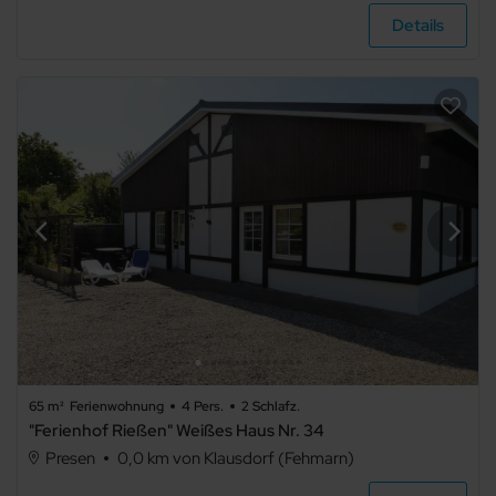
Details
Ausstattung
Haustier
erlaubt
Internet
Terrasse
Balkon
Meerblick
Seeblick
Panoramablick
65 m²
Ferienwohnung
4 Pers.
2 Schlafz.
"Ferienhof Rießen" Weißes Haus Nr. 34
TV
Haustiere
Presen
0,0 km von Klausdorf (Fehmarn)
nicht
erlaubt