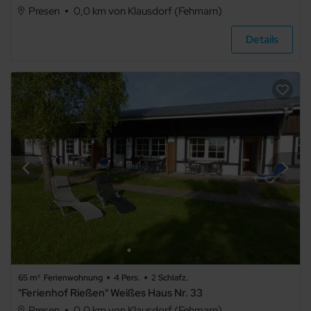
1
Presen
0,0 km von Klausdorf (Fehmarn)
2
Details
3
4
5+
Art der
Unterkunft
Ferienwohnung
65 m²
Ferienwohnung
4 Pers.
2 Schlafz.
"Ferienhof Rießen" Weißes Haus Nr. 33
Presen
0,0 km von Klausdorf (Fehmarn)