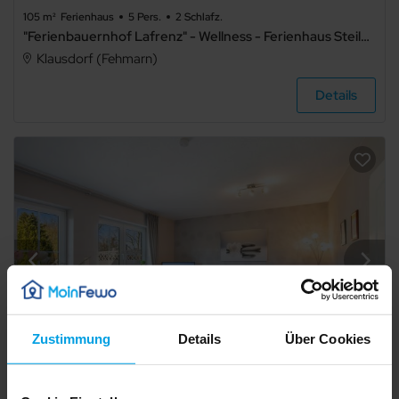
105 m²
Ferienhaus
5 Pers.
2 Schlafz.
"Ferienbauernhof Lafrenz" - Wellness - Ferienhaus Steilküste
Klausdorf (Fehmarn)
Details
Zustimmung
Details
Über Cookies