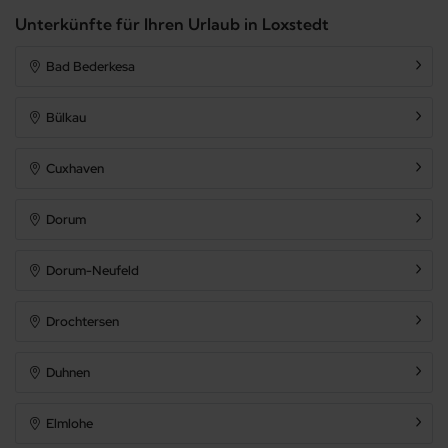
Unterkünfte für Ihren Urlaub in Loxstedt
Ferienwohnung
Bad Bederkesa
Bülkau
Ferienhaus
Cuxhaven
Dorum
Ferienpark
Dorum-Neufeld
Sonstiges
Drochtersen
Duhnen
Bauernhof
Elmlohe