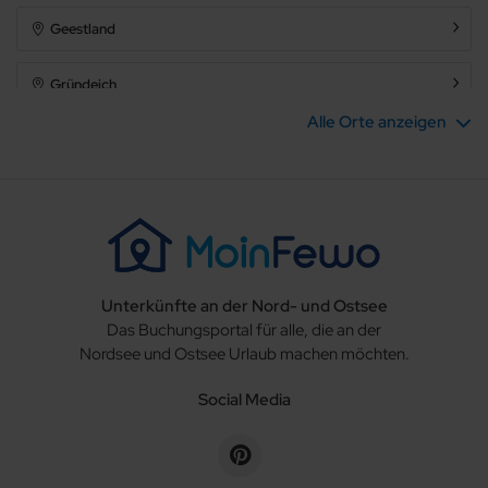
Geestland
Schloss
Gründeich
Alle Orte anzeigen
Hausboot
Hagen im Bremischen
Hambergen
Ausstattung
Hechthausen
Haustier
Unterkünfte an der Nord- und Ostsee
Hemmoor
erlaubt
Das Buchungsportal für alle, die an der
Internet
Nordsee und Ostsee Urlaub machen möchten.
Holste
Terrasse
Social Media
Krummendeich
Balkon
Meerblick
Loxstedt