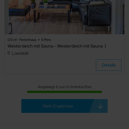
Badezimmer
beliebig
125 m²
Ferienhaus
6 Pers.
1
Westerdeich mit Sauna - Westerdeich mit Sauna .1
Loxstedt
2
Details
3
4
Angezeigt 6 von 6 Unterkünften
5+
Mehr Ergebnisse
Art der
Unterkunft