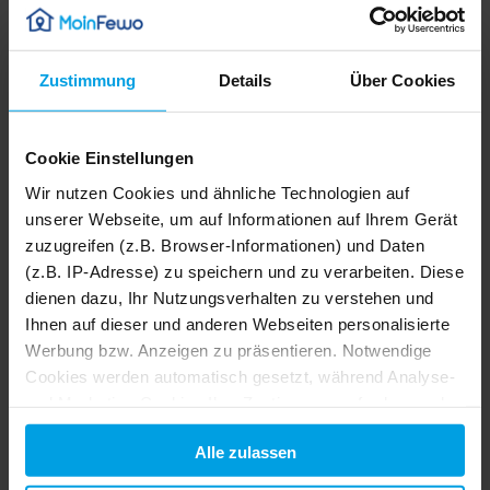
Zustimmung
Details
Über Cookies
Cookie Einstellungen
45 m²
Ferienwohnung
4 Pers.
Nordlicht - Nordlicht .1
Wir nutzen Cookies und ähnliche Technologien auf
Bremerhaven
0,0 km von Loxstedt
unserer Webseite, um auf Informationen auf Ihrem Gerät
zuzugreifen (z.B. Browser-Informationen) und Daten
Details
(z.B. IP-Adresse) zu speichern und zu verarbeiten. Diese
dienen dazu, Ihr Nutzungsverhalten zu verstehen und
Ihnen auf dieser und anderen Webseiten personalisierte
Werbung bzw. Anzeigen zu präsentieren. Notwendige
Cookies werden automatisch gesetzt, während Analyse-
und Marketing-Cookies Ihre Zustimmung erfordern und
auch außerhalb der EU/EWR, z.B. in den USA,
Alle zulassen
verarbeitet werden, wo Ihre Daten nicht mit den gleichen
Datenschutzstandards geschützt sind wie in der EU.