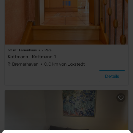
60 m²
Ferienhaus
2 Pers.
Kottmann - Kottmann .1
Bremerhaven
0,0 km von Loxstedt
Details