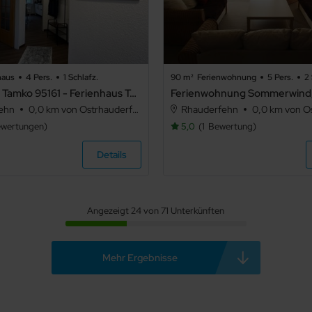
haus
4 Pers.
1 Schlafz.
90 m²
Ferienwohnung
5 Pers.
2 
Ferienhaus Tamko 95161 - Ferienhaus Tamko
ehn
0,0 km von Ostrhauderfehn
Rhauderfehn
0,0 km von Ost
wertungen
5,0
1
Bewertung
Details
Angezeigt 24 von 71 Unterkünften
Mehr Ergebnisse