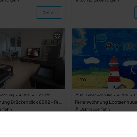
wertungen
5,0
12
Bewertungen
Details
nwohnung
4 Pers.
1 Schlafz.
75 m²
Ferienwohnung
4 Pers.
1 
Ferienwohnung Brückenblick 85112 - Ferienwohnung Brückenblick
erfehn
Ostrhauderfehn
ertungen
4,9
7
Bewertungen
Details