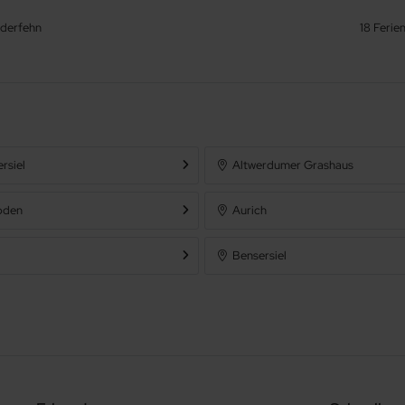
derfehn
18 Ferie
ersiel
Altwerdumer Grashaus
oden
Aurich
Bensersiel
Bockhorn
Bunde
Detern