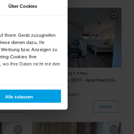
Über Cookies
uf Ihrem Gerät zuzugreifen
iese dienen dazu, Ihr
e Werbung bzw. Anzeigen zu
ting-Cookies Ihre
 wo Ihre Daten nicht mit den
Schlafz.
46 m²
Ferienwohnung
4 Pers.
Ferienwohnung Harders-Hesenius, 85108 - Ferienwohnung Harders-Hesenius
Apartment Gina, 85117 - Apartment Gina
t "Alle ablehnen". Weitere
Ostrhauderfehn
und dem
Impressum
.
5,0
18
Bewertungen
Alle zulassen
Details
Details