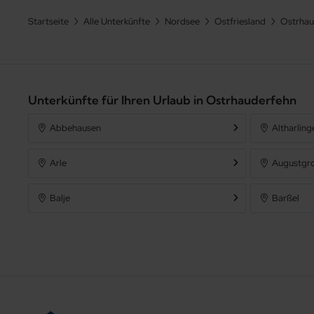
Startseite
Alle Unterkünfte
Nordsee
Ostfriesland
Ostrhau
Unterkünfte für Ihren Urlaub in Ostrhauderfehn
Abbehausen
Altharling
Arle
Augustgr
Balje
Barßel
Berne
Berumbur
Bremerhaven
Brinkum
Carolinensiel-Harlesiel
Dangast