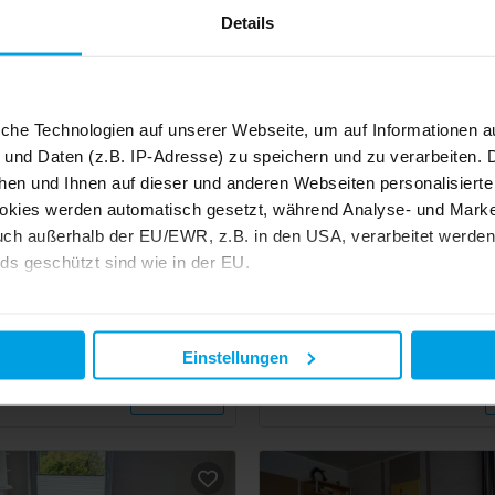
Details
iche Technologien auf unserer Webseite, um auf Informationen a
 und Daten (z.B. IP-Adresse) zu speichern und zu verarbeiten. D
hen und Ihnen auf dieser und anderen Webseiten personalisiert
okies werden automatisch gesetzt, während Analyse- und Marke
ch außerhalb der EU/EWR, z.B. in den USA, verarbeitet werden,
ds geschützt sind wie in der EU.
nwohnung
5 Pers.
2 Schlafz.
70 m²
Ferienwohnung
3 Pers.
1 
Ferienwohnung Roskam, 85074 - Ferienwohnung Roskam
e mit "Alle zulassen" oder beschränken auf notwendige Cookies mi
erfehn
Ostrhauderfehn
 unseren Partnern finden Sie in unserer
Datenschutzerklärung
wertungen
4,7
8
Bewertungen
Einstellungen
Details