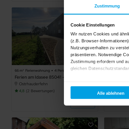
Zustimmung
Cookie Einstellungen
Wir nutzen Cookies und ähnl
(z.B. Browser-Informationen)
Nutzungsverhalten zu verste
präsentieren. Notwendige Co
Zustimmung erfordern und au
gleichen Datenschutzstandar
66 m²
Ferienwohnung
4 Pers.
1 Schlafz.
60 m²
Ferie
Ferien am Idasee 85041 - Ferienwohnung 2 (1 Schlafzimmer mit Dopelbett + 1 Schlafsofa)
Ihre Einwilligung erteilen Si
Ostrhauderfehn
Ostrhaud
Informationen und Details zu
4,8
2
Bewertungen
4,9
2
Be
Alle ablehnen
Details