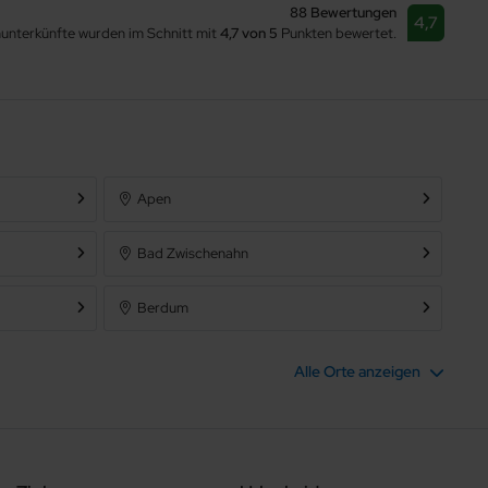
88 Bewertungen
4,7
nunterkünfte wurden im Schnitt mit
4,7 von 5
Punkten bewertet.
Apen
Bad Zwischenahn
Berdum
Brake
Alle Orte anzeigen
Butjadingen
Dornum