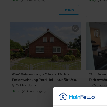
4,7
8
Bewertungen
4,7
8
Be
Details
65 m²
Ferienwohnung
2 Pers.
1 Schlafz.
79 m²
Ferie
Ferienwohnung Petri Heil - Nur für Urlaubsgäste, 85059 - Ferienwohnung Petri Heil
Ostrhauderfehn
Ostrhaud
5,0
2
Bewertungen
4,7
2
Bew
Details