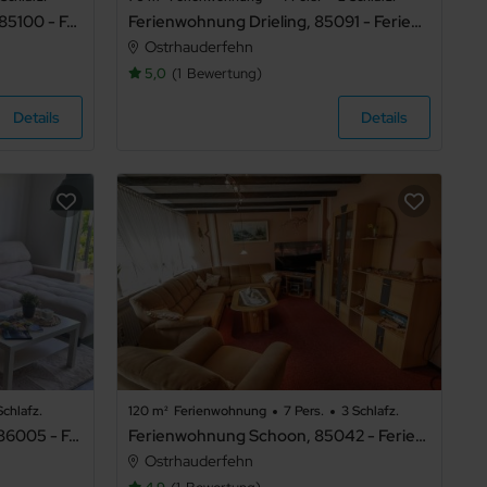
Ferienwohnung Fehncharme 85100 - Ferienwohnung
Ferienwohnung Drieling, 85091 - Ferienwohnung Drieling
Ostrhauderfehn
5,0
1
Bewertung
Details
Details
Schlafz.
120 m²
Ferienwohnung
7 Pers.
3 Schlafz.
Ferienwohnung Fehnzauber, 86005 - Ferienwohnung Fehnzauber
Ferienwohnung Schoon, 85042 - Ferienwohnung Schoon
Ostrhauderfehn