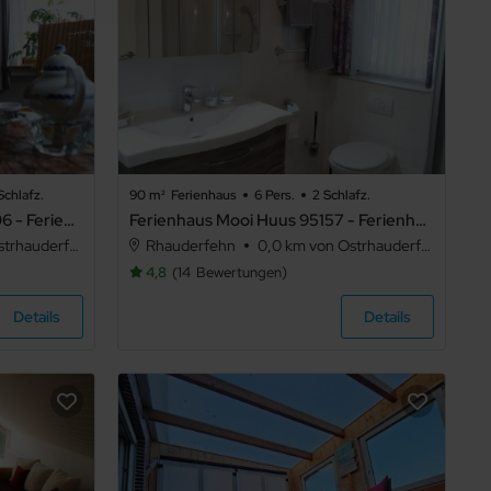
Schlafz.
90 m²
Ferienhaus
6 Pers.
2 Schlafz.
Ferienwohnung de Buhr, 95106 - Ferienwohnung de Buhr
Ferienhaus Mooi Huus 95157 - Ferienhaus Mooi Huus
rhauderfehn
Rhauderfehn
0,0 km von Ostrhauderfehn
4,8
14
Bewertungen
Details
Details