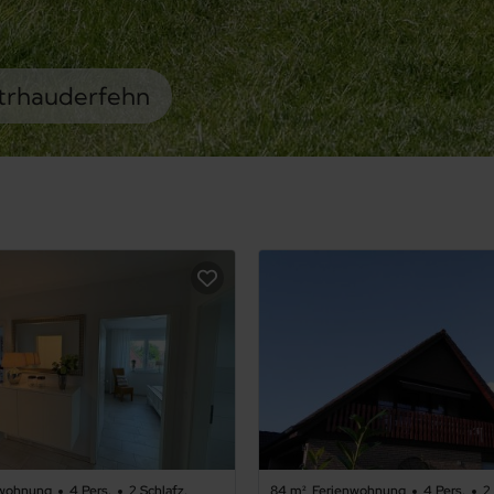
strhauderfehn
nwohnung
4 Pers.
2 Schlafz.
84 m²
Ferienwohnung
4 Pers.
2