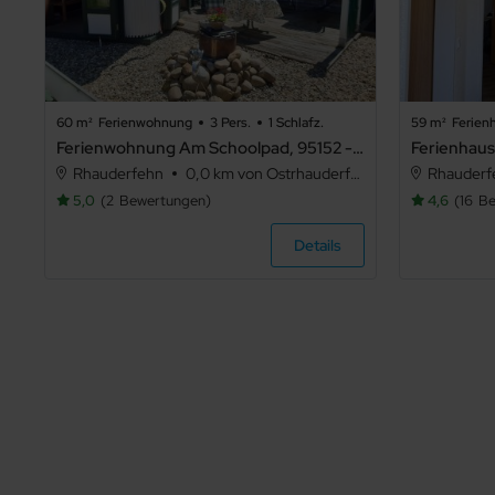
60 m²
Ferienwohnung
3 Pers.
1 Schlafz.
59 m²
Ferien
Ferienwohnung Am Schoolpad, 95152 - Ferienwohnung Am Schoolpad
Rhauderfehn
0,0 km von Ostrhauderfehn
Rhauderf
5,0
2
Bewertungen
4,6
16
Be
Details