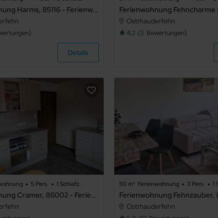
Ferienwohnung Harms, 85116 - Ferienwohnung Harms
erfehn
Ostrhauderfehn
wertungen
4,2
3
Bewertungen
Details
nwohnung
5 Pers.
1 Schlafz.
50 m²
Ferienwohnung
3 Pers.
1 
Ferienwohnung Cramer, 86002 - Ferienwohnung Cramer Obergeschoss
erfehn
Ostrhauderfehn