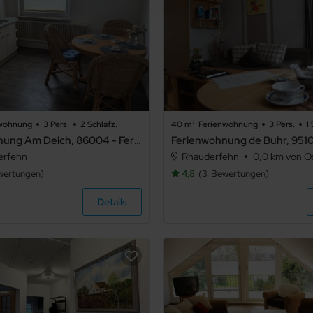
nwohnung
3 Pers.
2 Schlafz.
40 m²
Ferienwohnung
3 Pers.
1 
Ferienwohnung Am Deich, 86004 - Ferienwohnung Am Deich
erfehn
Rhauderfehn
0,0 km von Ost
wertungen
4,8
3
Bewertungen
Details