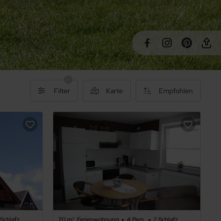
0
Filter
Karte
Empfohlen
 Schlafz.
70 m²
Ferienwohnung
4 Pers.
2 Schlafz.