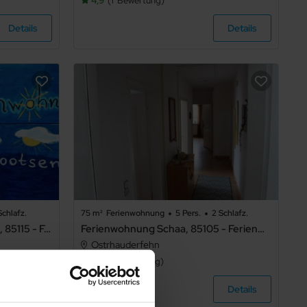
4,9
1
Bewertung
Details
Details
Schlafz.
75 m²
Ferienwohnung
5 Pers.
2 Schlafz.
Ferienwohnung Lootsenhuus, 85115 - Ferienwohnung Lootsenhuus
Ferienwohnung Schaa, 85105 - Ferienwohnung Schaa
Ostrhauderfehn
4,2
1
Bewertung
Details
Details