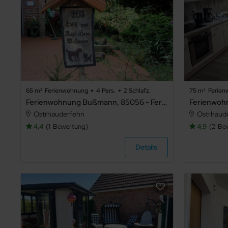
65 m²
Ferienwohnung
4 Pers.
2 Schlafz.
75 m²
Ferie
Ferienwohnung Bußmann, 85056 - Ferienwohnung Bußmann
Ostrhauderfehn
Ostrhaud
4,4
1
Bewertung
4,9
2
Be
Details