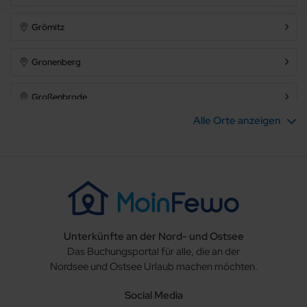
1
Grömitz
2
Gronenberg
3
Großenbrode
4
Alle Orte anzeigen
Grube
5+
Haffkrug
Heringsdorf (Ostholstein)
Badezimmer
Unterkünfte an der Nord- und Ostsee
Kabelhorst
beliebig
Das Buchungsportal für alle, die an der
Nordsee und Ostsee Urlaub machen möchten.
Kasseedorf
1
Social Media
Kellenhusen