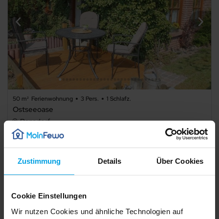
50 m²
Ferienwohnung
3 Pers.
1 Schlafz.
Ostseeoase
Pansdorf
Details
Zustimmung
Details
Über Cookies
Angezeigt 1 von 1 Unterkünften
Cookie Einstellungen
Wir nutzen Cookies und ähnliche Technologien auf
Mehr Ergebnisse