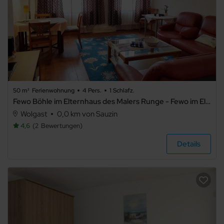
50 m²
Ferienwohnung
4 Pers.
1 Schlafz.
Fewo Böhle im Elternhaus des Malers Runge - Fewo im Elternhaus Runge
Wolgast
0,0 km von Sauzin
4,6
2
Bewertungen
Details