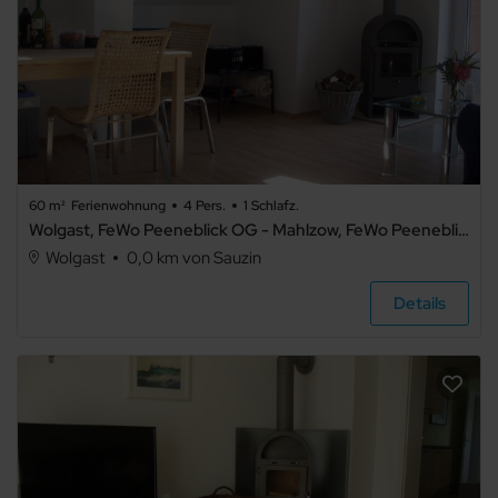
Terrasse
Balkon
Meerblick
Seeblick
Panoramablick
60 m²
Ferienwohnung
4 Pers.
1 Schlafz.
TV
Wolgast, FeWo Peeneblick OG - Mahlzow, FeWo Peeneblick 4P
Haustiere
nicht
Wolgast
0,0 km von Sauzin
erlaubt
Grillmöglichkeit
Details
E-Auto
Ladestation
Waschmaschine
Trockner
Spülmaschine
Mikrowelle