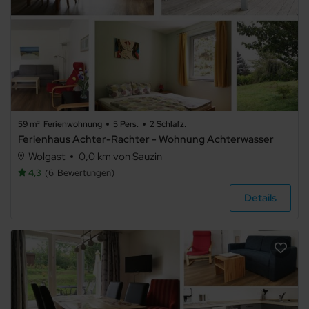
5+
Art der
Unterkunft
Ferienwohnung
59 m²
Ferienwohnung
5 Pers.
2 Schlafz.
Ferienhaus Achter-Rachter - Wohnung Achterwasser
Wolgast
0,0 km von Sauzin
4,3
6
Bewertungen
Ferienhaus
Details
Ferienpark
Sonstiges