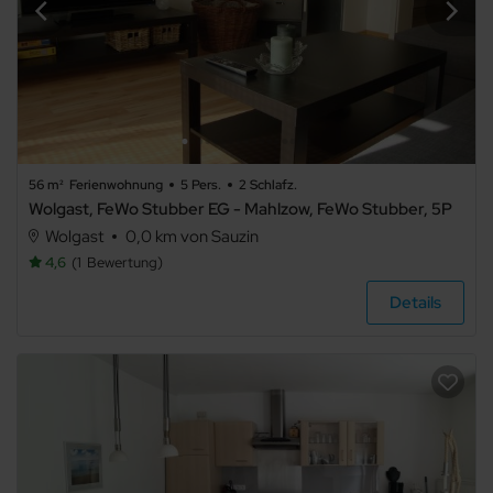
Nichtraucher
Allergikerfreundlich
Sauna
Gemeinschaftssauna
56 m²
Ferienwohnung
5 Pers.
2 Schlafz.
Kamin/Ofen
Wolgast, FeWo Stubber EG - Mahlzow, FeWo Stubber, 5P
Kachelofen
Wolgast
0,0 km von Sauzin
4,6
1
Bewertung
Schwimmbecken
Details
Whirlpool
Fahrradabstellraum
Fahrstuhl/Aufzug
Barrierefrei