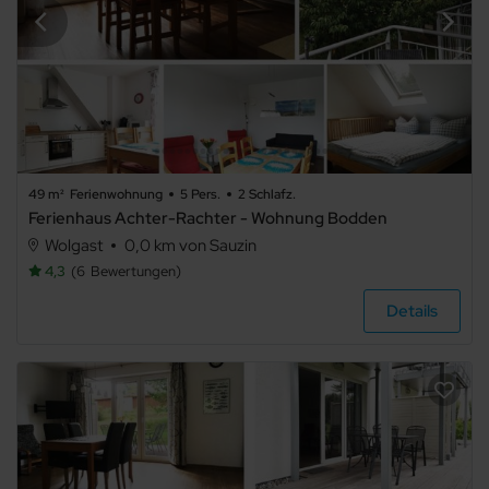
4
5+
Badezimmer
49 m²
Ferienwohnung
5 Pers.
2 Schlafz.
Ferienhaus Achter-Rachter - Wohnung Bodden
beliebig
Wolgast
0,0 km von Sauzin
4,3
6
Bewertungen
1
Details
2
3
4