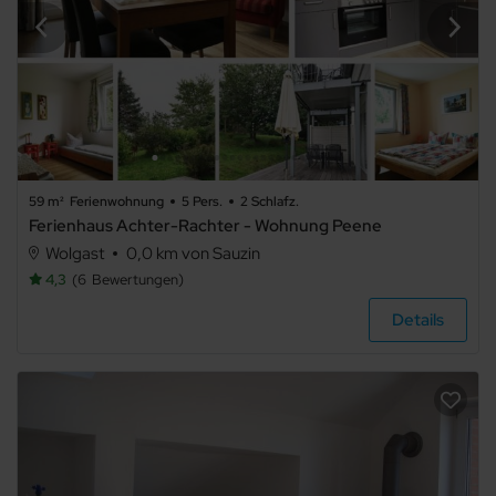
Bauernhof
Schloss
59 m²
Ferienwohnung
5 Pers.
2 Schlafz.
Ferienhaus Achter-Rachter - Wohnung Peene
Wolgast
0,0 km von Sauzin
Hausboot
4,3
6
Bewertungen
Details
Ausstattung
Haustier
erlaubt
Internet