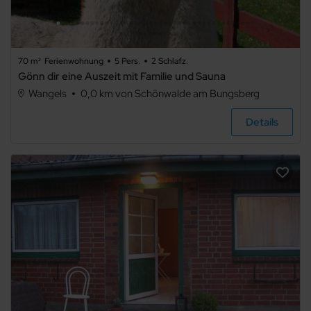
3
4
70 m²
Ferienwohnung
5 Pers.
2 Schlafz.
Gönn dir eine Auszeit mit Familie und Sauna
5+
Wangels
0,0 km von Schönwalde am Bungsberg
Details
Badezimmer
beliebig
1
2
3