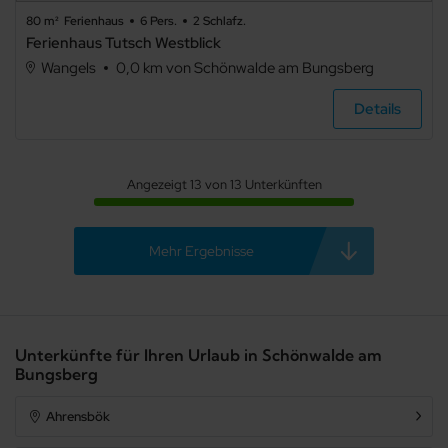
Spülmaschine
80 m²
Ferienhaus
6 Pers.
2 Schlafz.
Ferienhaus Tutsch Westblick
Mikrowelle
Wangels
0,0 km von Schönwalde am Bungsberg
Nichtraucher
Details
Allergikerfreundlich
Sauna
Angezeigt 13 von 13 Unterkünften
Gemeinschaftssauna
Kamin/Ofen
Mehr Ergebnisse
Kachelofen
Schwimmbecken
Whirlpool
Unterkünfte für Ihren Urlaub in Schönwalde am
Bungsberg
Fahrradabstellraum
Fahrstuhl/Aufzug
Ahrensbök