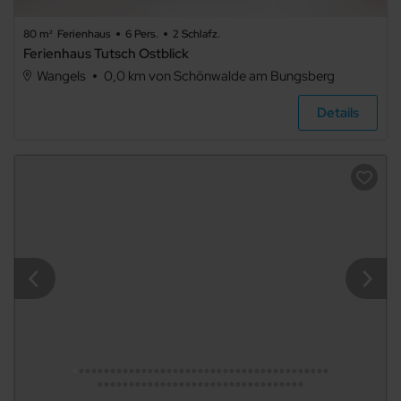
erlaubt
Internet
80 m²
Ferienhaus
6 Pers.
2 Schlafz.
Ferienhaus Tutsch Ostblick
Terrasse
Wangels
0,0 km von Schönwalde am Bungsberg
Balkon
Details
Meerblick
Seeblick
Panoramablick
TV
Haustiere
nicht
erlaubt
Grillmöglichkeit
E-Auto
Ladestation
Waschmaschine
Trockner