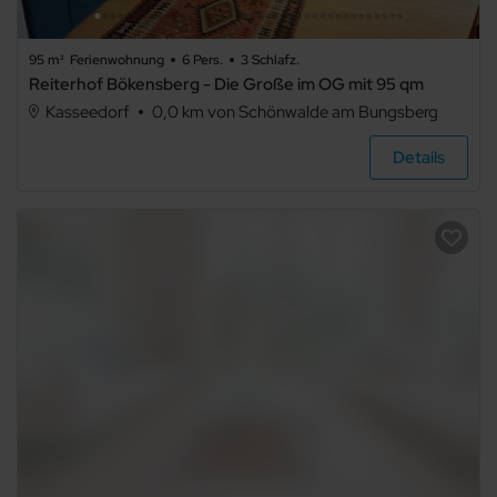
Sonstiges
95 m²
Ferienwohnung
6 Pers.
3 Schlafz.
Reiterhof Bökensberg - Die Große im OG mit 95 qm
Kasseedorf
0,0 km von Schönwalde am Bungsberg
Bauernhof
Details
Schloss
Hausboot
Ausstattung
Haustier