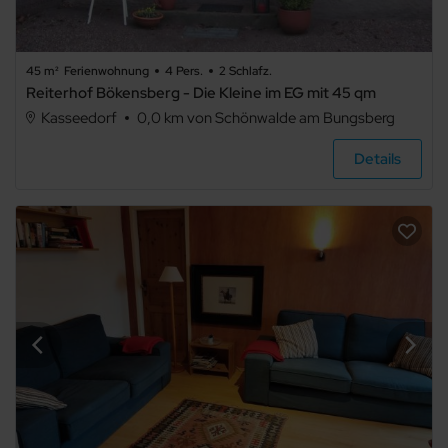
4
5+
45 m²
Ferienwohnung
4 Pers.
2 Schlafz.
Reiterhof Bökensberg - Die Kleine im EG mit 45 qm
Kasseedorf
0,0 km von Schönwalde am Bungsberg
Art der
Details
Unterkunft
Ferienwohnung
Ferienhaus
Ferienpark