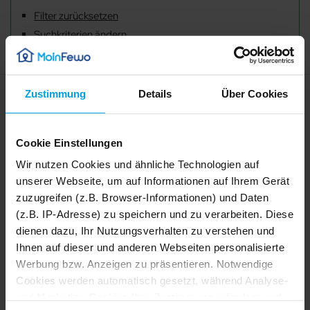
Filter zurücksetzen
Suchkriterien ändern
Zustimmung
Details
Über Cookies
Unterkünfte für Ihren Urlaub Sellin Ot Seedorf Am
Yachthafen
Cookie Einstellungen
Altefähr
Wir nutzen Cookies und ähnliche Technologien auf
Altenkirchen
unserer Webseite, um auf Informationen auf Ihrem Gerät
zuzugreifen (z.B. Browser-Informationen) und Daten
(z.B. IP-Adresse) zu speichern und zu verarbeiten. Diese
Baabe
dienen dazu, Ihr Nutzungsverhalten zu verstehen und
Ihnen auf dieser und anderen Webseiten personalisierte
Bergen
Werbung bzw. Anzeigen zu präsentieren. Notwendige
Cookies werden automatisch gesetzt, während Analyse-
Binz
und Marketing-Cookies Ihre Zustimmung erfordern und