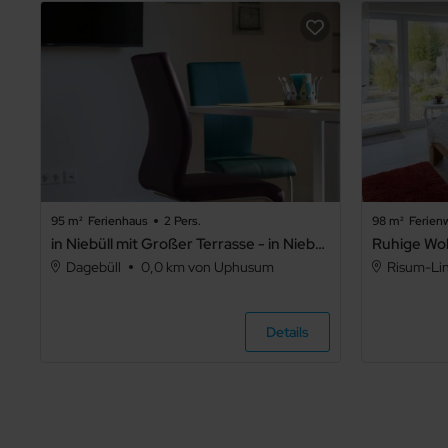
95 m²
Ferienhaus
2 Pers.
98 m²
Ferie
in Niebüll mit Großer Terrasse - in Niebüll mit Großer Terrasse .1
Dagebüll
0,0 km von Uphusum
Risum-Li
Details