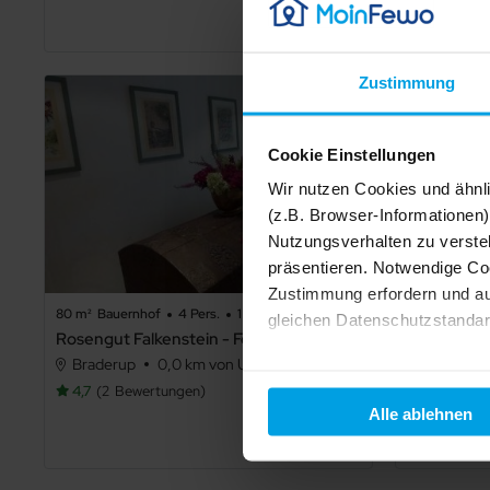
Details
Zustimmung
Cookie Einstellungen
Wir nutzen Cookies und ähnl
(z.B. Browser-Informationen)
Nutzungsverhalten zu verste
präsentieren. Notwendige Co
Zustimmung erfordern und au
80 m²
Bauernhof
4 Pers.
1 Schlafz.
140 m²
Ferie
gleichen Datenschutzstandar
Rosengut Falkenstein - FeWo Marc Chagall
Ferienhaus 
Braderup
0,0 km von Uphusum
Risum-Li
Ihre Einwilligung erteilen Si
4,7
2
Bewertungen
5,0
2
Be
Informationen und Details zu
Alle ablehnen
Details