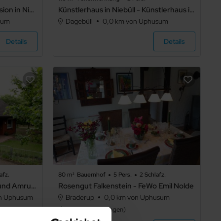
Apartment im Hotel Insel Pension in Niebüll - Apartment im Hotel Insel Pension in Niebüll .1
Künstlerhaus in Niebüll - Künstlerhaus in Niebüll .1
sum
Dagebüll
0,0 km von Uphusum
Details
Details
afz.
80 m²
Bauernhof
5 Pers.
2 Schlafz.
Vor den Toren von Sylt, Föhr und Amrum: Kremperhuus
Rosengut Falkenstein - FeWo Emil Nolde
on Uphusum
Braderup
0,0 km von Uphusum
4,7
2
Bewertungen