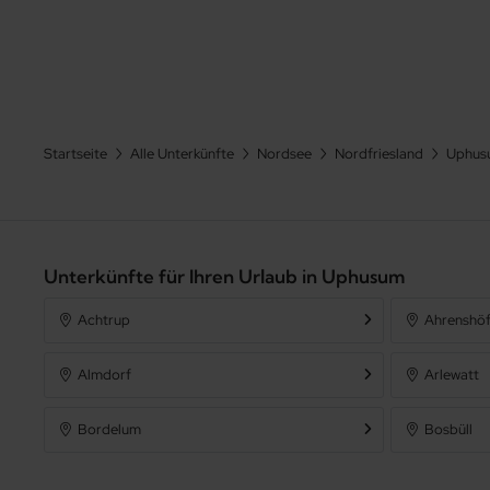
Startseite
Alle Unterkünfte
Nordsee
Nordfriesland
Uphus
Unterkünfte für Ihren Urlaub in Uphusum
Achtrup
Ahrenshöf
Almdorf
Arlewatt
Bordelum
Bosbüll
Dagebüll
Emmelsbül