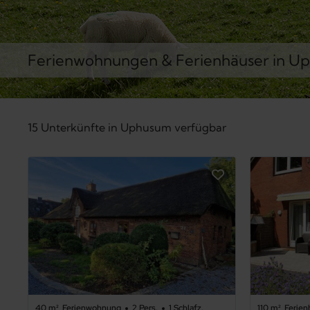
Ferienwohnungen & Ferienhäuser in U
15 Unterkünfte in Uphusum verfügbar
40 m²
Ferienwohnung
2 Pers.
1 Schlafz.
110 m²
Ferien