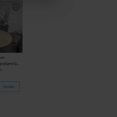
afz.
Großzügiges Ferienhaus mit großem Garten in Alleinlage - NIB-831 - Großzügiges Ferienhaus in Alleinlage (HT)
um
Details