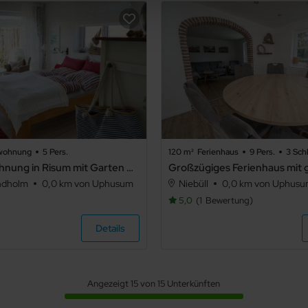
nwohnung
5 Pers.
120 m²
Ferienhaus
9 Pers.
3 Schl
Ruhige Wohnung in Risum mit Garten und Terrasse - Ruhige Wohnung in Risum mit Garten und Terrasse .1
ndholm
0,0 km von Uphusum
Niebüll
0,0 km von Uphus
5,0
1
Bewertung
Details
Angezeigt 15 von 15 Unterkünften