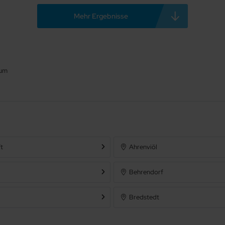
Mehr Ergebnisse
um
t
Ahrenviöl
Behrendorf
Bredstedt
l-Horsbüll
Enge-Sande