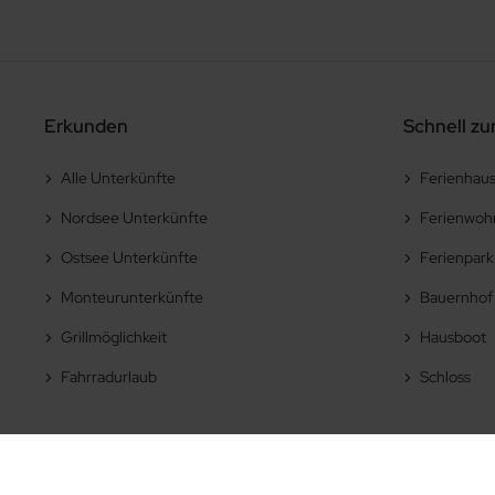
ehe
Grothusenkoog
d
Horstedt
Erkunden
Schnell zu
Jübek
Alle Unterkünfte
Ferienhau
rn
Leck
Nordsee Unterkünfte
Ferienwoh
Ostsee Unterkünfte
Ferienpark
Neukirchen
Monteurunterkünfte
Bauernhof
nd
Ockholm
Grillmöglichkeit
Hausboot
Fahrradurlaub
Schloss
l
Ramstedt
ge
Risum-Lindholm
Simonsberg