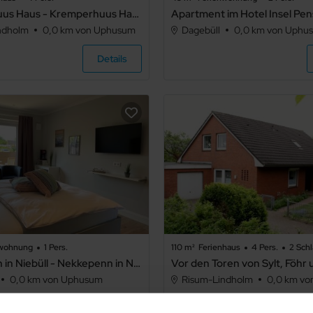
Kremperhuus Haus - Kremperhuus Haus .1
ndholm
0,0 km von Uphusum
Dagebüll
0,0 km von Uphu
Details
nwohnung
1 Pers.
110 m²
Ferienhaus
4 Pers.
2 Schl
Nekkepenn in Niebüll - Nekkepenn in Niebüll .1
0,0 km von Uphusum
Risum-Lindholm
0,0 km v