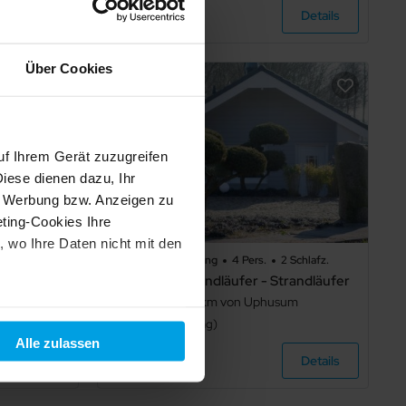
Details
Details
Über Cookies
uf Ihrem Gerät zuzugreifen
iese dienen dazu, Ihr
e Werbung bzw. Anzeigen zu
ting-Cookies Ihre
 wo Ihre Daten nicht mit den
 Schlafz.
95 m²
Ferienwohnung
4 Pers.
2 Schlafz.
Ferienhaus Strandläufer - Strandläufer
um
Niebüll
0,0 km von Uphusum
t "Alle ablehnen". Weitere
4,6
1
Bewertung
und dem
Impressum
.
Alle zulassen
Details
Details