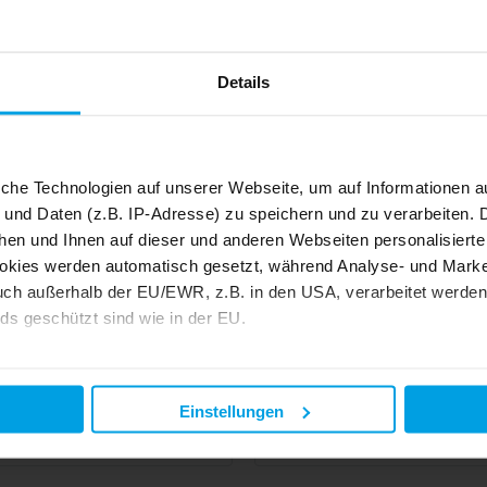
Details
Details
iche Technologien auf unserer Webseite, um auf Informationen a
 und Daten (z.B. IP-Adresse) zu speichern und zu verarbeiten. D
hen und Ihnen auf dieser und anderen Webseiten personalisiert
okies werden automatisch gesetzt, während Analyse- und Marke
ch außerhalb der EU/EWR, z.B. in den USA, verarbeitet werden,
nhaus
8 Pers.
3 Schlafz.
160 m²
Ferienwohnung
6 Pers.
3
ds geschützt sind wie in der EU.
Klookris 15
FeWo-Anlage - Silbermöwe
ndholm
0,0 km von Uphusum
Niebüll
0,0 km von Uphus
e mit "Alle zulassen" oder beschränken auf notwendige Cookies mi
wertungen
4,8
3
Bewertungen
 unseren Partnern finden Sie in unserer
Datenschutzerklärung
Einstellungen
Details