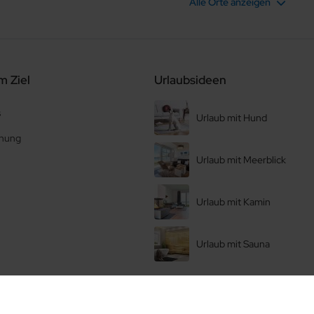
Alle Orte anzeigen
Hattstedt
Husum
m Ziel
Urlaubsideen
Koldenbüttel
s
Urlaub mit Hund
Löwenstedt
nung
Urlaub mit Meerblick
Niebüll
Urlaub mit Kamin
Oldenswort
Rantrum
Urlaub mit Sauna
Schwabstedt
Sollwitt