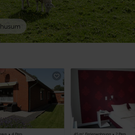
phusum
haus
4 Pers.
45 m²
Ferienwohnung
2 Pers.