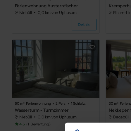
Ferienwohnung Austernfischer
Niebüll
0,0 km von Uphusum
Risum-Li
Details
50 m²
Ferienwohnung
2 Pers.
1 Schlafz.
30 m²
Ferie
Wasserturm - Turmzimmer
Niebüll
0,0 km von Uphusum
Dagebüll
4,6
1
Bewertung