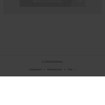
41/45
42/45
43/45
44/45
45/45
© 2026 MoinFewo
Impressum
Datenschutz
Top
Beschreibung
Ausstattung