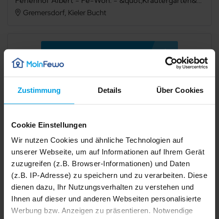
Ferienhof Albert - Fe-Woh. - &quot;Kräutergarten&quot;
Gremersdorf, Kieler Bucht
Verfügbarkeit prüfen
Zustimmung
Details
Über Cookies
Internet
TV
Terrasse
Grillmöglichkeit
Cookie Einstellungen
Mikrowelle
Spülmaschine
Wir nutzen Cookies und ähnliche Technologien auf
unserer Webseite, um auf Informationen auf Ihrem Gerät
Dusche
Waschmaschine
zuzugreifen (z.B. Browser-Informationen) und Daten
Trockner
Haustiere nicht erlaubt
(z.B. IP-Adresse) zu speichern und zu verarbeiten. Diese
dienen dazu, Ihr Nutzungsverhalten zu verstehen und
Nichtraucher
Allergikerfreundlich
Ihnen auf dieser und anderen Webseiten personalisierte
Werbung bzw. Anzeigen zu präsentieren. Notwendige
1/45
E-Auto Ladestation
Safe
2/45