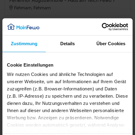
Ferienhof Augustenhöhe - Haus am Teich Fewo 1
Fehmarn, Fehmarn
Verfügbarkeit prüfen
Zustimmung
Details
Über Cookies
Internet
TV
Cookie Einstellungen
Terrasse
Balkon
Wir nutzen Cookies und ähnliche Technologien auf
unserer Webseite, um auf Informationen auf Ihrem Gerät
Grillmöglichkeit
Mikrowelle
zuzugreifen (z.B. Browser-Informationen) und Daten
Spülmaschine
Waschmaschine
(z.B. IP-Adresse) zu speichern und zu verarbeiten. Diese
dienen dazu, Ihr Nutzungsverhalten zu verstehen und
Nichtraucher
Ihnen auf dieser und anderen Webseiten personalisierte
Werbung bzw. Anzeigen zu präsentieren. Notwendige
1/44
Cookies werden automatisch gesetzt, während Analyse-
2/44
Beschreibung
und Marketing-Cookies Ihre Zustimmung erfordern und