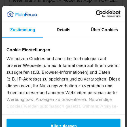
Friesenhaus Maria App. 1 - Modernes App. in TOP-Lage, inkl. PKW-Stellplatz, WLAN. Haustiere nicht erlaubt.
Westerland, Sylt
Zustimmung
Details
Über Cookies
Verfügbarkeit prüfen
Cookie Einstellungen
Internet
Spülmaschine
Wir nutzen Cookies und ähnliche Technologien auf
unserer Webseite, um auf Informationen auf Ihrem Gerät
Dusche
Waschmaschine
zuzugreifen (z.B. Browser-Informationen) und Daten
Trockner
Nichtraucher
(z.B. IP-Adresse) zu speichern und zu verarbeiten. Diese
dienen dazu, Ihr Nutzungsverhalten zu verstehen und
Ihnen auf dieser und anderen Webseiten personalisierte
Beschreibung
Werbung bzw. Anzeigen zu präsentieren. Notwendige
1/24
2/24
Cookies werden automatisch gesetzt, während Analyse-
3/24
4/24
5/24
Ausstattung
und Marketing-Cookies Ihre Zustimmung erfordern und
6/24
7/24
auch außerhalb der EU/EWR, z.B. in den USA,
8/24
9/24
Alle zulassen
10/24
verarbeitet werden, wo Ihre Daten nicht mit den gleichen