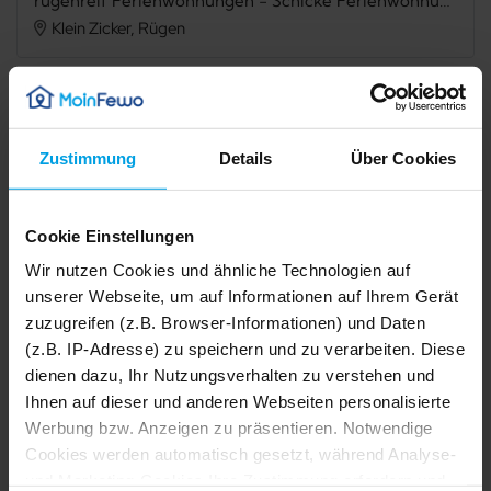
rügenreif Ferienwohnungen - Schicke Ferienwohnung mit Meerblick - rügenreif Ferienwohnung Nr. 03
Klein Zicker, Rügen
Verfügbarkeit prüfen
Zustimmung
Details
Über Cookies
Internet
TV
Cookie Einstellungen
Meerblick
Seeblick
Wir nutzen Cookies und ähnliche Technologien auf
unserer Webseite, um auf Informationen auf Ihrem Gerät
Balkon
Mikrowelle
zuzugreifen (z.B. Browser-Informationen) und Daten
Spülmaschine
Dusche
(z.B. IP-Adresse) zu speichern und zu verarbeiten. Diese
dienen dazu, Ihr Nutzungsverhalten zu verstehen und
Nichtraucher
Ihnen auf dieser und anderen Webseiten personalisierte
Werbung bzw. Anzeigen zu präsentieren. Notwendige
1/31
2/31
Cookies werden automatisch gesetzt, während Analyse-
3/31
Beschreibung
4/31
5/31
und Marketing-Cookies Ihre Zustimmung erfordern und
6/31