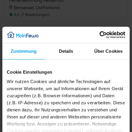
Ferienwohnung Hessentor
Bensersiel, Ostfriesland
4,4
7 Bewertungen
Verfügbarkeit prüfen
Zustimmung
Details
Über Cookies
Internet
Terrasse
Cookie Einstellungen
Mikrowelle
Spülmaschine
Wir nutzen Cookies und ähnliche Technologien auf
Gefriermöglichkeit
Dusche
unserer Webseite, um auf Informationen auf Ihrem Gerät
zuzugreifen (z.B. Browser-Informationen) und Daten
Waschmaschine
Trockner
(z.B. IP-Adresse) zu speichern und zu verarbeiten. Diese
dienen dazu, Ihr Nutzungsverhalten zu verstehen und
Haustiere nicht erlaubt
Nichtraucher
Ihnen auf dieser und anderen Webseiten personalisierte
Fahrradabstellraum
Allergikerfreundlich
Werbung bzw. Anzeigen zu präsentieren. Notwendige
1/28
2/28
Cookies werden automatisch gesetzt, während Analyse-
3/28