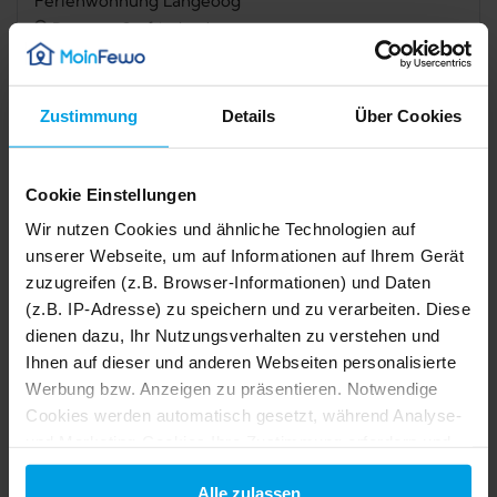
Ferienwohnung Langeoog
Dornum, Ostfriesland
Zustimmung
Details
Über Cookies
Verfügbarkeit prüfen
Cookie Einstellungen
Internet
Terrasse
Wir nutzen Cookies und ähnliche Technologien auf
unserer Webseite, um auf Informationen auf Ihrem Gerät
Mikrowelle
Spülmaschine
zuzugreifen (z.B. Browser-Informationen) und Daten
Haustier erlaubt
(z.B. IP-Adresse) zu speichern und zu verarbeiten. Diese
dienen dazu, Ihr Nutzungsverhalten zu verstehen und
Ihnen auf dieser und anderen Webseiten personalisierte
Beschreibung
Werbung bzw. Anzeigen zu präsentieren. Notwendige
1/50
2/50
Cookies werden automatisch gesetzt, während Analyse-
3/50
4/50
5/50
Ausstattung
und Marketing-Cookies Ihre Zustimmung erfordern und
6/50
7/50
auch außerhalb der EU/EWR, z.B. in den USA,
8/50
9/50
Alle zulassen
10/50
verarbeitet werden, wo Ihre Daten nicht mit den gleichen