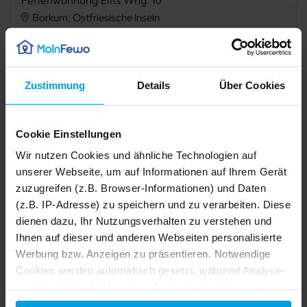
Ferienwohnung Eilts Whg. 10
Borkum, Ostfriesische Inseln
Verfügbarkeit prüfen
Zustimmung
Details
Über Cookies
Cookie Einstellungen
Internet
TV
Wir nutzen Cookies und ähnliche Technologien auf
Dusche
Waschmaschine
unserer Webseite, um auf Informationen auf Ihrem Gerät
zuzugreifen (z.B. Browser-Informationen) und Daten
Trockner
Haustiere nicht erlaubt
(z.B. IP-Adresse) zu speichern und zu verarbeiten. Diese
Nichtraucher
dienen dazu, Ihr Nutzungsverhalten zu verstehen und
Ihnen auf dieser und anderen Webseiten personalisierte
Werbung bzw. Anzeigen zu präsentieren. Notwendige
1/14
Beschreibung
2/14
Cookies werden automatisch gesetzt, während Analyse-
3/14
4/14
5/14
und Marketing-Cookies Ihre Zustimmung erfordern und
6/14
7/14
Ausstattung
auch außerhalb der EU/EWR, z.B. in den USA,
8/14