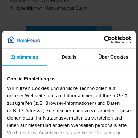
Reetdachhaus Ostseeperle
Hohenkirchen, Mecklenburger Bucht
Verfügbarkeit prüfen
Zustimmung
Details
Über Cookies
Internet
TV
Terrasse
Mikrowelle
Cookie Einstellungen
Spülmaschine
Dusche
Wir nutzen Cookies und ähnliche Technologien auf
unserer Webseite, um auf Informationen auf Ihrem Gerät
Badewanne
Sauna
zuzugreifen (z.B. Browser-Informationen) und Daten
Kamin/Ofen
Waschmaschine
(z.B. IP-Adresse) zu speichern und zu verarbeiten. Diese
dienen dazu, Ihr Nutzungsverhalten zu verstehen und
Trockner
Haustier erlaubt
Ihnen auf dieser und anderen Webseiten personalisierte
Werbung bzw. Anzeigen zu präsentieren. Notwendige
1/48
Nichtraucher
2/48