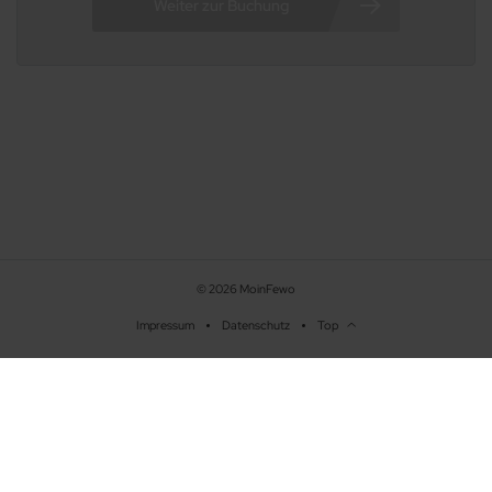
47/48
48/48
© 2026 MoinFewo
Impressum
Datenschutz
Top
Beschreibung
Ausstattung