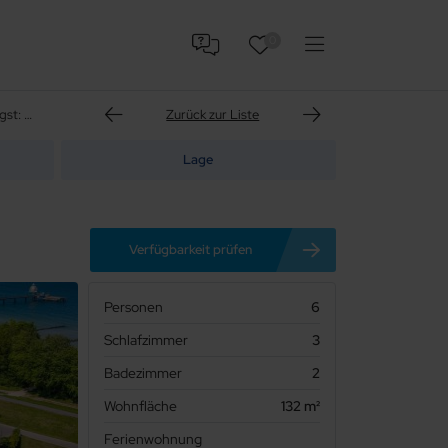
0
Logierhaus Friedrich - Exklusive Ferienwohnung in Zingst: Komfort auf 132 m² direkt am Ostseestrand
Zurück zur Liste
Lage
Verfügbarkeit prüfen
Personen
6
Schlafzimmer
3
Badezimmer
2
Wohnfläche
132 m²
Ferienwohnung