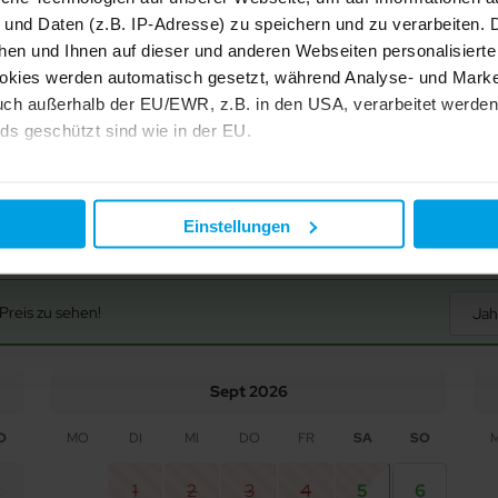
 und Daten (z.B. IP-Adresse) zu speichern und zu verarbeiten. D
Dusche
hen und Ihnen auf dieser und anderen Webseiten personalisiert
Handtücher
okies werden automatisch gesetzt, während Analyse- und Marke
ch außerhalb der EU/EWR, z.B. in den USA, verarbeitet werden,
ds geschützt sind wie in der EU.
e mit "Alle zulassen" oder beschränken auf notwendige Cookies mi
 unseren Partnern finden Sie in unserer
Datenschutzerklärung
Einstellungen
Preis zu sehen!
Jah
Sept 2026
O
MO
DI
MI
DO
FR
SA
SO
2
1
2
3
4
5
6