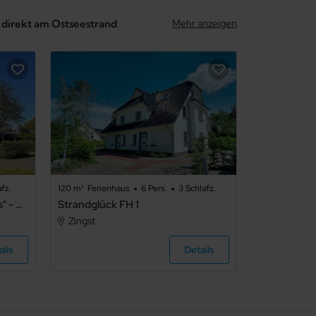
² direkt am Ostseestrand
Mehr anzeigen
afz.
120 m²
Ferienhaus
6 Pers.
3 Schlafz.
Mine Heimat 15 "Dat Röverhus" - helle, freundliche Doppelhaushälfte
Strandglück FH 1
Zingst
ails
Details