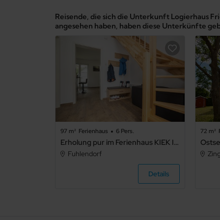
Reisende, die sich die Unterkunft Logierhaus Fr
angesehen haben, haben diese Unterkünfte ge
97 m²
Ferienhaus
6 Pers.
72 m²
Erholung pur im Ferienhaus KIEK IN 95 - Erholung pur im Ferienhaus KIEK IN 95 .1
Ostse
Fuhlendorf
Zin
Details