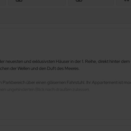
r neuesten und exklusivsten Häuser in der 1. Reihe, direkt hinter dem
schen der Wellen und den Duft des Meeres.
n Parkbereich über einen gläsernen Fahrstuhl. Ihr Appartement ist m
einen ungehinderten Blick nach draußen zulassen.
chlafzimmer und sind nach neuesten Standards ausgestattet, einige Ba
rsten Etage befindet, bietet modern und offen gestaltete 132 m² Woh