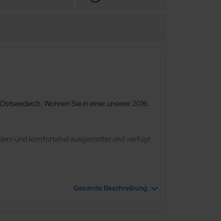
 Ostseedeich. Wohnen Sie in einer unserer 2016
odern und komfortabel ausgestattet und verfügt
lkone erlauben sogar einen einmaligen Ausblick
Gesamte Beschreibung
nfläche für anspruchsvolle Genießer.