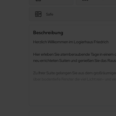
Safe
Beschreibung
Herzlich Willkommen im Logierhaus Friedrich
Hier erleben Sie atemberaubende Tage in einem de
neu errichteten Suiten und genießen Sie das Rau
Zu Ihrer Suite gelangen Sie aus dem großräumige
über bodentiefe Fenster die viel Licht rein- und 
Die luxuriösen Feriensuiten haben ein bis drei S
auf die Ostsee.
Das Appartement 7 Heimatliebe, das sich in der e