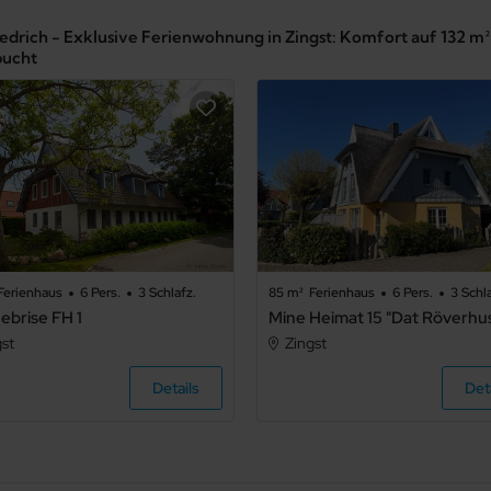
iedrich - Exklusive Ferienwohnung in Zingst: Komfort auf 132 m
bucht
Ferienhaus
6 Pers.
3 Schlafz.
85 m²
Ferienhaus
6 Pers.
3 Schl
ebrise FH 1
gst
Zingst
Details
Det