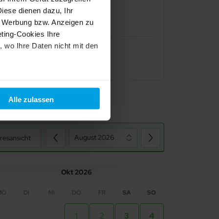
iese dienen dazu, Ihr
Badewanne
e Werbung bzw. Anzeigen zu
ting-Cookies Ihre
 wo Ihre Daten nicht mit den
t "Alle ablehnen". Weitere
und dem
Impressum
.
Alle zulassen
August 2026
resansicht
Okt 2026
MO
DI
MI
DO
FR
SA
SO
1
2
3
4