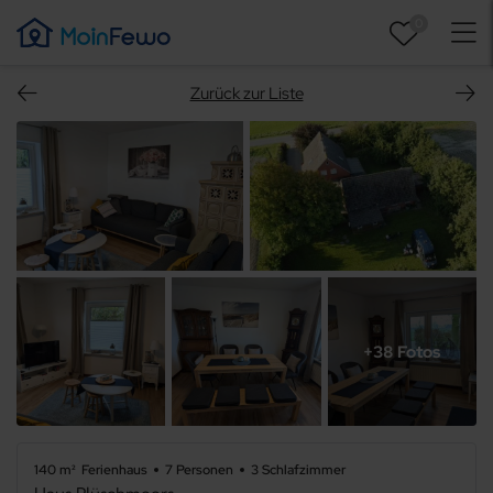
0
Zurück zur Liste
+38 Fotos
140 m²
Ferienhaus
7 Personen
3 Schlafzimmer