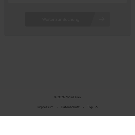
38/38
© 2026 MoinFewo
Impressum
Datenschutz
Top
Beschreibung