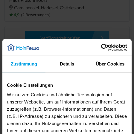
Haus Plüschmoors
Carolinensiel-Harlesiel, Ostfriesland
4,9
2 Bewertungen
Verfügbarkeit prüfen
Zustimmung
Details
Über Cookies
Internet
TV
Panoramablick
Terrasse
Cookie Einstellungen
Grillmöglichkeit
Spülmaschine
Wir nutzen Cookies und ähnliche Technologien auf
Gefriermöglichkeit
Dusche
unserer Webseite, um auf Informationen auf Ihrem Gerät
zuzugreifen (z.B. Browser-Informationen) und Daten
Badewanne
Kamin/Ofen
(z.B. IP-Adresse) zu speichern und zu verarbeiten. Diese
dienen dazu, Ihr Nutzungsverhalten zu verstehen und
Kachelofen
Waschmaschine
Ihnen auf dieser und anderen Webseiten personalisierte