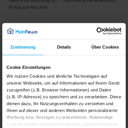
Haus Irma Wohnung 35 - "Traumhafte Ferienwohnung mit Meerblick und Sandstrand direkt vor der Tür!"
Wyk auf Föhr, Föhr
Verfügbarkeit prüfen
Zustimmung
Details
Über Cookies
Internet
TV
Cookie Einstellungen
Meerblick
Balkon
Wir nutzen Cookies und ähnliche Technologien auf
Mikrowelle
Spülmaschine
unserer Webseite, um auf Informationen auf Ihrem Gerät
zuzugreifen (z.B. Browser-Informationen) und Daten
Dusche
Waschmaschine
(z.B. IP-Adresse) zu speichern und zu verarbeiten. Diese
Trockner
Haustier erlaubt
dienen dazu, Ihr Nutzungsverhalten zu verstehen und
Ihnen auf dieser und anderen Webseiten personalisierte
Nichtraucher
Werbung bzw. Anzeigen zu präsentieren. Notwendige
1/27
2/27
Cookies werden automatisch gesetzt, während Analyse-
3/27
4/27