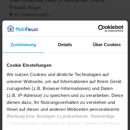
Villen-Ensemble, Fewo 29 Seaside Ref. 214056
Baabe, Rügen
4,5
2 Bewertungen
Verfügbarkeit prüfen
Zustimmung
Details
Über Cookies
Internet
Meerblick
Cookie Einstellungen
Balkon
Mikrowelle
Wir nutzen Cookies und ähnliche Technologien auf
unserer Webseite, um auf Informationen auf Ihrem Gerät
Spülmaschine
Sauna
zuzugreifen (z.B. Browser-Informationen) und Daten
(z.B. IP-Adresse) zu speichern und zu verarbeiten. Diese
Gemeinschaftssauna
Haustiere nicht erlaubt
dienen dazu, Ihr Nutzungsverhalten zu verstehen und
Nichtraucher
Ihnen auf dieser und anderen Webseiten personalisierte
Werbung bzw. Anzeigen zu präsentieren. Notwendige
1/20
Cookies werden automatisch gesetzt, während Analyse-
Beschreibung
2/20
und Marketing-Cookies Ihre Zustimmung erfordern und