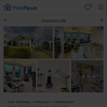
0
Zurück zur Liste
+20 Fotos
73 m²
Ferienhaus
6 Personen
3 Schlafzimmer