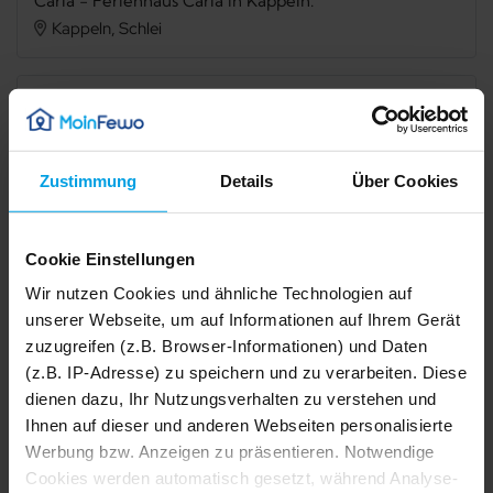
Carla - Ferienhaus Carla in Kappeln.
Kappeln, Schlei
Verfügbarkeit prüfen
Zustimmung
Details
Über Cookies
Internet
TV
Cookie Einstellungen
Terrasse
Grillmöglichkeit
Wir nutzen Cookies und ähnliche Technologien auf
Mikrowelle
Spülmaschine
unserer Webseite, um auf Informationen auf Ihrem Gerät
zuzugreifen (z.B. Browser-Informationen) und Daten
Dusche
Waschmaschine
(z.B. IP-Adresse) zu speichern und zu verarbeiten. Diese
Trockner
Haustier erlaubt
dienen dazu, Ihr Nutzungsverhalten zu verstehen und
Ihnen auf dieser und anderen Webseiten personalisierte
Nichtraucher
Werbung bzw. Anzeigen zu präsentieren. Notwendige
1/20
2/20
Cookies werden automatisch gesetzt, während Analyse-
3/20
4/20