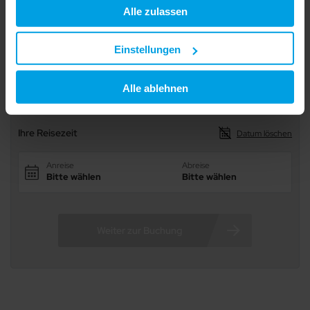
9/34
Alle zulassen
10/34
verarbeitet werden, wo Ihre Daten nicht mit den gleichen
11/34
12/34
Lage
Datenschutzstandards geschützt sind wie in der EU.
13/34
14/34
15/34
Einstellungen
16/34
17/34
Ihre Einwilligung erteilen Sie mit "Alle zulassen" oder
18/34
19/34
beschränken auf notwendige Cookies mit "Alle ablehnen".
20/34
21/34
Alle ablehnen
Merken
Teilen
22/34
Weitere Informationen und Details zu unseren Partnern
23/34
24/34
finden Sie in unserer
Datenschutzerklärung
und dem
25/34
26/34
Impressum
.
27/34
Ihre Reisezeit
Datum löschen
28/34
29/34
30/34
31/34
32/34
33/34
34/34