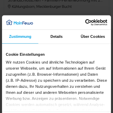
Strandschlösschen - Familien-Ferienwohnung mit zwei Balkonen und zwei Bädern - nur 300 m zum Strand!
Kühlungsborn, Mecklenburger Bucht
Verfügbarkeit prüfen
Zustimmung
Details
Über Cookies
Internet
TV
Cookie Einstellungen
Balkon
Mikrowelle
Wir nutzen Cookies und ähnliche Technologien auf
unserer Webseite, um auf Informationen auf Ihrem Gerät
Spülmaschine
Dusche
zuzugreifen (z.B. Browser-Informationen) und Daten
Badewanne
Nichtraucher
(z.B. IP-Adresse) zu speichern und zu verarbeiten. Diese
dienen dazu, Ihr Nutzungsverhalten zu verstehen und
Safe
Ihnen auf dieser und anderen Webseiten personalisierte
Werbung bzw. Anzeigen zu präsentieren. Notwendige
1/25
2/25
Cookies werden automatisch gesetzt, während Analyse-
3/25
Beschreibung
4/25
5/25
und Marketing-Cookies Ihre Zustimmung erfordern und
6/25