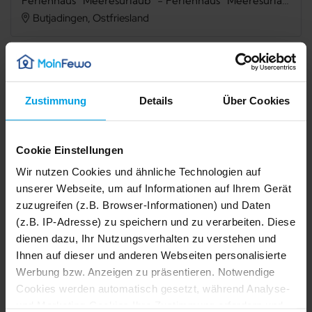
Ferienhaus "Meeresurlaub" - Ferienhaus "Meeresurlaub" Tossens
Butjadingen, Ostfriesland
Verfügbarkeit prüfen
Zustimmung
Details
Über Cookies
Internet
TV
Cookie Einstellungen
Terrasse
Grillmöglichkeit
Wir nutzen Cookies und ähnliche Technologien auf
unserer Webseite, um auf Informationen auf Ihrem Gerät
Mikrowelle
Spülmaschine
zuzugreifen (z.B. Browser-Informationen) und Daten
Kamin/Ofen
Waschmaschine
(z.B. IP-Adresse) zu speichern und zu verarbeiten. Diese
dienen dazu, Ihr Nutzungsverhalten zu verstehen und
Trockner
Nichtraucher
Ihnen auf dieser und anderen Webseiten personalisierte
Werbung bzw. Anzeigen zu präsentieren. Notwendige
1/28
2/28
Cookies werden automatisch gesetzt, während Analyse-
3/28
Beschreibung
4/28
5/28
und Marketing-Cookies Ihre Zustimmung erfordern und
6/28