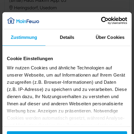
(Brise) Haus Maxim App. 05
Heringsdorf, Usedom
Verfügbarkeit prüfen
Zustimmung
Details
Über Cookies
Cookie Einstellungen
Internet
Balkon
Wir nutzen Cookies und ähnliche Technologien auf
Mikrowelle
Spülmaschine
unserer Webseite, um auf Informationen auf Ihrem Gerät
zuzugreifen (z.B. Browser-Informationen) und Daten
Dusche
Waschmaschine
(z.B. IP-Adresse) zu speichern und zu verarbeiten. Diese
Trockner
Nichtraucher
dienen dazu, Ihr Nutzungsverhalten zu verstehen und
Ihnen auf dieser und anderen Webseiten personalisierte
Werbung bzw. Anzeigen zu präsentieren. Notwendige
1/44
Beschreibung
2/44
Cookies werden automatisch gesetzt, während Analyse-
3/44
4/44
5/44
und Marketing-Cookies Ihre Zustimmung erfordern und
6/44
7/44
Ausstattung
auch außerhalb der EU/EWR, z.B. in den USA,
8/44