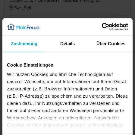
Dünenlofts - Dünenloft, Haus Kliff Whg. 12
Sylt, Sylt
Verfügbarkeit prüfen
Zustimmung
Details
Über Cookies
Internet
TV
Cookie Einstellungen
Balkon
Mikrowelle
Wir nutzen Cookies und ähnliche Technologien auf
unserer Webseite, um auf Informationen auf Ihrem Gerät
Spülmaschine
Dusche
zuzugreifen (z.B. Browser-Informationen) und Daten
Sauna
Nichtraucher
(z.B. IP-Adresse) zu speichern und zu verarbeiten. Diese
dienen dazu, Ihr Nutzungsverhalten zu verstehen und
Safe
Ihnen auf dieser und anderen Webseiten personalisierte
Werbung bzw. Anzeigen zu präsentieren. Notwendige
1/44
Cookies werden automatisch gesetzt, während Analyse-
Beschreibung
2/44
und Marketing-Cookies Ihre Zustimmung erfordern und