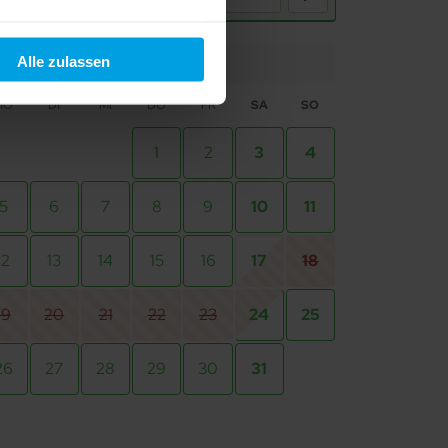
t "Alle ablehnen". Weitere
und dem
Impressum
.
Alle zulassen
Okt 2026
MO
DI
MI
DO
FR
SA
SO
1
2
3
4
5
6
7
8
9
10
11
12
13
14
15
16
17
18
19
20
21
22
23
24
25
26
27
28
29
30
31