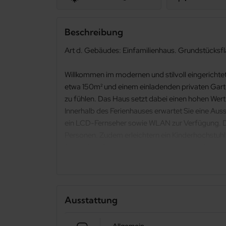
Beschreibung
Art d. Gebäudes: Einfamilienhaus. Grundstücksfl
Willkommen im modernen und stilvoll eingerichte
etwa 150m² und einem einladenden privaten Garten
zu fühlen. Das Haus setzt dabei einen hohen Wert
Innerhalb des Ferienhauses erwartet Sie eine Aus
ein LCD-Fernseher sowie WLAN zur Verfügung. Di
Personen. Zudem erleichtern ein Kinderhochstuhl,
Der äußere Bereich des Hauses ist ebenso beeindr
Rückzugsmöglichkeit, um die Seele baumeln zu la
Münzautomaten geregelt ist. Trotz dieser klein
AMY ist für Naturliebhaber und aktive Gäste ei
ausgedehnten Spaziergängen einladen. Hunde sind 
Ausstattung
in vollen Zügen genießen können. Ob Sie die Ruhe
der perfekte Ort dafür. Hier finden Sie alles, w