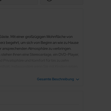
 Gäste. Mit einer großzügigen Wohnfläche von
Herz begehrt, um sich von Beginn an wie zu Hause
iner ansprechenden Atmosphäre zu verbringen.
s stehen Ihnen eine Stereoanlage, ein DVD-Player,
 Privatsphäre und Komfort für bis zu zehn
thalt, insbesondere wenn Sie mit Kindern reisen.
und die Fasssauna bietet eine ideale
schmaschine und des Trockners über einen
Gesamte Beschreibung
nichts im Wege. Die Umgebung des Ferienhauses
ege und naturbelassene Strände, die zu
ch Ihre vierbeinigen Familienmitglieder die Natur
ebsten verbringen möchten, das Ferienhaus AMY ist
Innenausstattung, einen einladenden Außenbereich