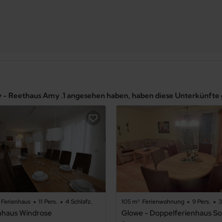
y - Reethaus Amy .1 angesehen haben, haben diese Unterkünfte
Ferienhaus
11 Pers.
4 Schlafz.
105 m²
Ferienwohnung
9 Pers.
3
nhaus Windrose