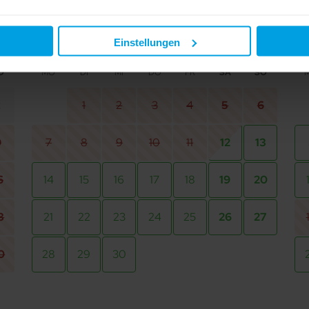
e mit "Alle zulassen" oder beschränken auf notwendige Cookies mi
 unseren Partnern finden Sie in unserer
Datenschutzerklärung
Einstellungen
Sept 2026
O
MO
DI
MI
DO
FR
SA
SO
2
1
2
3
4
5
6
9
7
8
9
10
11
12
13
6
14
15
16
17
18
19
20
3
21
22
23
24
25
26
27
0
28
29
30