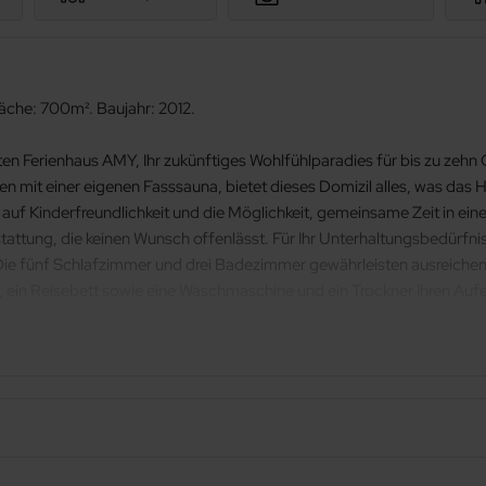
äche: 700m². Baujahr: 2012.
ten Ferienhaus AMY, Ihr zukünftiges Wohlfühlparadies für bis zu zehn
 mit einer eigenen Fasssauna, bietet dieses Domizil alles, was das 
 auf Kinderfreundlichkeit und die Möglichkeit, gemeinsame Zeit in e
stattung, die keinen Wunsch offenlässt. Für Ihr Unterhaltungsbedürfni
e fünf Schlafzimmer und drei Badezimmer gewährleisten ausreichend
 ein Reisebett sowie eine Waschmaschine und ein Trockner Ihren Aufen
uckend wie sein Inneres. Der eigene Garten lädt zum Entspannen ein 
ssen. Bitte beachten Sie, dass die Nutzung der Sauna sowie der Wa
en Besonderheit steht einem entspannten und erholsamen Aufenthalt 
n wahrer Traum. Glowe und seine Umgebung bieten zahlreiche Wanderw
in diesem malerischen Teil der Welt ebenfalls willkommen, sodass au
 suchen, aktiv die Natur erkunden oder einfach nur Zeit mit Ihren Li
as Sie für einen unvergesslichen Urlaub benötigen – eine hochwertige 