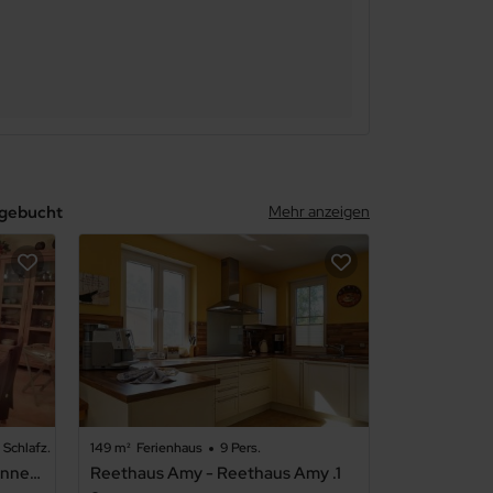
 gebucht
Mehr anzeigen
 Schlafz.
149 m²
Ferienhaus
9 Pers.
Glowe - Doppelferienhaus Sonnenstrand / ASM - Doppelhaushälfte / Sonnenstrand Nr. 5a
Reethaus Amy - Reethaus Amy .1