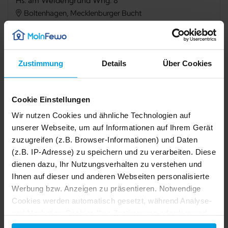
Hs. am Weidengrund Whg. 8
Boltenhagen, Mecklenburger Bucht
Verfügbarkeit prüfen
Zustimmung
Details
Über Cookies
Cookie Einstellungen
TV
Balkon
Wir nutzen Cookies und ähnliche Technologien auf
Spülmaschine
Gefriermöglichkeit
unserer Webseite, um auf Informationen auf Ihrem Gerät
zuzugreifen (z.B. Browser-Informationen) und Daten
Waschmaschine
Haustier erlaubt
(z.B. IP-Adresse) zu speichern und zu verarbeiten. Diese
Nichtraucher
Safe
dienen dazu, Ihr Nutzungsverhalten zu verstehen und
Ihnen auf dieser und anderen Webseiten personalisierte
Werbung bzw. Anzeigen zu präsentieren. Notwendige
Beschreibung
1/38
Cookies werden automatisch gesetzt, während Analyse-
2/38
und Marketing-Cookies Ihre Zustimmung erfordern und
Ausstattung
auch außerhalb der EU/EWR, z.B. in den USA,
3/38