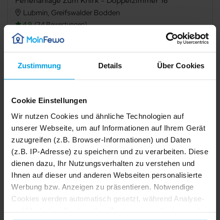
Ferienanlage Zum Knirk - Doppelzimmer 16
Lubmin, Greifswalder Bodden‎
4,9
34 Bewertungen
Verfügbarkeit prüfen
Zustimmung
Details
Über Cookies
Cookie Einstellungen
Internet
TV
Wir nutzen Cookies und ähnliche Technologien auf
Meerblick
Terrasse
unserer Webseite, um auf Informationen auf Ihrem Gerät
zuzugreifen (z.B. Browser-Informationen) und Daten
Dusche
Haustier erlaubt
(z.B. IP-Adresse) zu speichern und zu verarbeiten. Diese
dienen dazu, Ihr Nutzungsverhalten zu verstehen und
Nichtraucher
Ihnen auf dieser und anderen Webseiten personalisierte
Werbung bzw. Anzeigen zu präsentieren. Notwendige
1/38
2/38
Beschreibung
Cookies werden automatisch gesetzt, während Analyse-
3/38
4/38
5/38
und Marketing-Cookies Ihre Zustimmung erfordern und
6/38
7/38