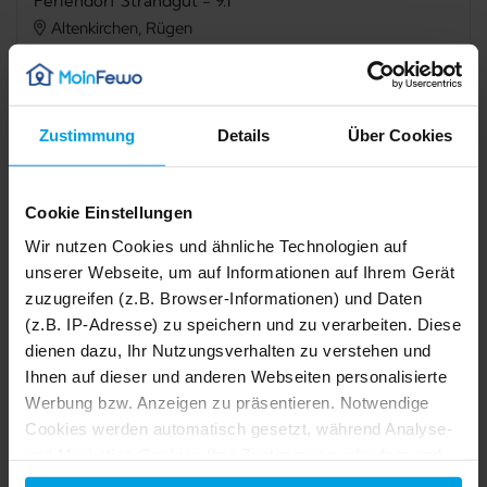
Feriendorf Strandgut - 9.1
Altenkirchen, Rügen
Verfügbarkeit prüfen
Zustimmung
Details
Über Cookies
Cookie Einstellungen
Internet
TV
Wir nutzen Cookies und ähnliche Technologien auf
Grillmöglichkeit
Mikrowelle
unserer Webseite, um auf Informationen auf Ihrem Gerät
zuzugreifen (z.B. Browser-Informationen) und Daten
Dusche
Haustiere nicht erlaubt
(z.B. IP-Adresse) zu speichern und zu verarbeiten. Diese
Nichtraucher
Allergikerfreundlich
dienen dazu, Ihr Nutzungsverhalten zu verstehen und
Ihnen auf dieser und anderen Webseiten personalisierte
Werbung bzw. Anzeigen zu präsentieren. Notwendige
Beschreibung
1/19
Cookies werden automatisch gesetzt, während Analyse-
2/19
und Marketing-Cookies Ihre Zustimmung erfordern und
Ausstattung
auch außerhalb der EU/EWR, z.B. in den USA,
3/19