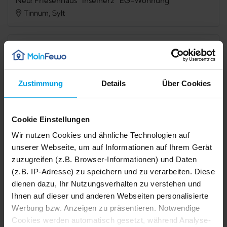
Neu! Friesenhaus "Inselherz" EG-Wohnung
Tinnum, Sylt
Verfügbarkeit prüfen
Zustimmung
Details
Über Cookies
Internet
TV
Cookie Einstellungen
Terrasse
Spülmaschine
Wir nutzen Cookies und ähnliche Technologien auf
Gefriermöglichkeit
Dusche
unserer Webseite, um auf Informationen auf Ihrem Gerät
zuzugreifen (z.B. Browser-Informationen) und Daten
Badewanne
Kamin/Ofen
(z.B. IP-Adresse) zu speichern und zu verarbeiten. Diese
Waschmaschine
Trockner
dienen dazu, Ihr Nutzungsverhalten zu verstehen und
Ihnen auf dieser und anderen Webseiten personalisierte
Nichtraucher
Werbung bzw. Anzeigen zu präsentieren. Notwendige
1/50
Cookies werden automatisch gesetzt, während Analyse-