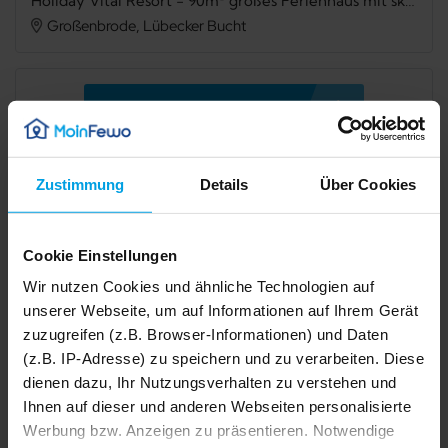
Holiday Vital Resort - 90m² großes Ferienhaus mit skandinavischem Flair – mit Hund und Saisonstrandkorb
Großenbrode, Lübecker Bucht
Verfügbarkeit prüfen
Zustimmung
Details
Über Cookies
Internet
TV
Terrasse
Grillmöglichkeit
Cookie Einstellungen
Mikrowelle
Spülmaschine
Wir nutzen Cookies und ähnliche Technologien auf
unserer Webseite, um auf Informationen auf Ihrem Gerät
Dusche
Badewanne
zuzugreifen (z.B. Browser-Informationen) und Daten
Sauna
Kamin/Ofen
(z.B. IP-Adresse) zu speichern und zu verarbeiten. Diese
dienen dazu, Ihr Nutzungsverhalten zu verstehen und
Waschmaschine
Trockner
Ihnen auf dieser und anderen Webseiten personalisierte
Werbung bzw. Anzeigen zu präsentieren. Notwendige
1/45
Haustier erlaubt
Nichtraucher
2/45