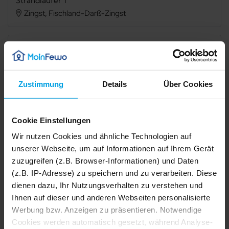
Strandläufer 1
Zingst, Fischland-Darß-Zingst
Verfügbarkeit prüfen
Zustimmung
Details
Über Cookies
Internet
Terrasse
Cookie Einstellungen
Balkon
Grillmöglichkeit
Wir nutzen Cookies und ähnliche Technologien auf
Spülmaschine
Gefriermöglichkeit
unserer Webseite, um auf Informationen auf Ihrem Gerät
zuzugreifen (z.B. Browser-Informationen) und Daten
Sauna
Waschmaschine
(z.B. IP-Adresse) zu speichern und zu verarbeiten. Diese
Trockner
Haustier erlaubt
dienen dazu, Ihr Nutzungsverhalten zu verstehen und
Ihnen auf dieser und anderen Webseiten personalisierte
Nichtraucher
Werbung bzw. Anzeigen zu präsentieren. Notwendige
1/48
2/48
Cookies werden automatisch gesetzt, während Analyse-
3/48
4/48