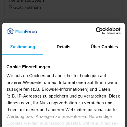
Ferienhaus Steen
Gold, Fehmarn
Verfügbarkeit prüfen
Zustimmung
Details
Über Cookies
Internet
TV
Cookie Einstellungen
Terrasse
Grillmöglichkeit
Wir nutzen Cookies und ähnliche Technologien auf
Mikrowelle
Spülmaschine
unserer Webseite, um auf Informationen auf Ihrem Gerät
zuzugreifen (z.B. Browser-Informationen) und Daten
Gefriermöglichkeit
Dusche
(z.B. IP-Adresse) zu speichern und zu verarbeiten. Diese
Waschmaschine
Haustier erlaubt
dienen dazu, Ihr Nutzungsverhalten zu verstehen und
Ihnen auf dieser und anderen Webseiten personalisierte
Nichtraucher
Werbung bzw. Anzeigen zu präsentieren. Notwendige
1/34
2/34
Cookies werden automatisch gesetzt, während Analyse-
3/34
4/34