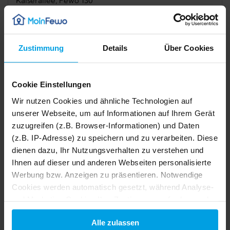
Kaiserallee, Fewo 130
Travemünde, Lübecker Bucht
5,0
1 Bewertung
Zustimmung
Details
Über Cookies
Verfügbarkeit prüfen
Cookie Einstellungen
Wir nutzen Cookies und ähnliche Technologien auf
Internet
Meerblick
unserer Webseite, um auf Informationen auf Ihrem Gerät
zuzugreifen (z.B. Browser-Informationen) und Daten
Haustiere nicht erlaubt
(z.B. IP-Adresse) zu speichern und zu verarbeiten. Diese
dienen dazu, Ihr Nutzungsverhalten zu verstehen und
Ihnen auf dieser und anderen Webseiten personalisierte
Beschreibung
Werbung bzw. Anzeigen zu präsentieren. Notwendige
1/24
2/24
Cookies werden automatisch gesetzt, während Analyse-
3/24
Ausstattung
4/24
5/24
und Marketing-Cookies Ihre Zustimmung erfordern und
6/24
7/24
auch außerhalb der EU/EWR, z.B. in den USA,
8/24
9/24
Lage
Alle zulassen
10/24
verarbeitet werden, wo Ihre Daten nicht mit den gleichen
11/24