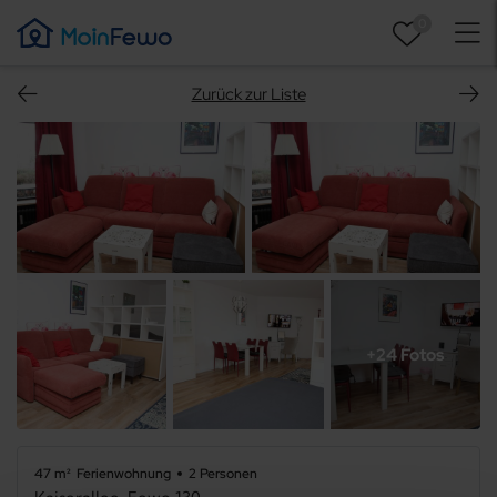
0
Zurück zur Liste
+24 Fotos
47 m²
Ferienwohnung
2 Personen