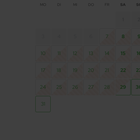
MO
DI
MI
DO
FR
SA
S
1
3
4
5
6
7
8
10
11
12
13
14
15
1
17
18
19
20
21
22
2
24
25
26
27
28
29
3
31