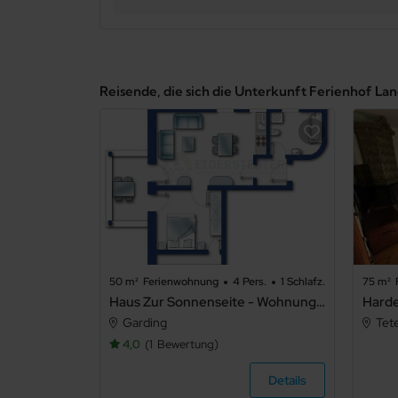
Reisende, die sich die Unterkunft Ferienhof L
50 m²
Ferienwohnung
4 Pers.
1 Schlafz.
75 m²
Haus Zur Sonnenseite - Wohnung 1 Tanja (ID 413)
Harde
Garding
Tet
4,0
1
Bewertung
Details