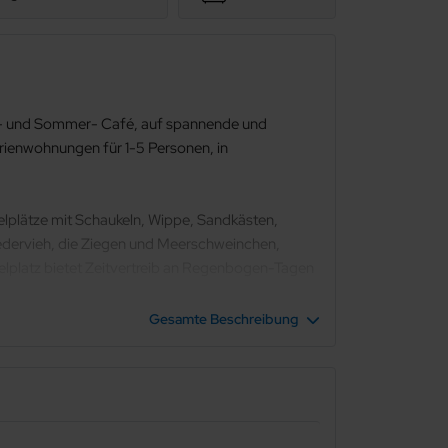
au- und Sommer- Café, auf spannende und
Ferienwohnungen für 1-5 Personen, in
pielplätze mit Schaukeln, Wippe, Sandkästen,
edervieh, die Ziegen und Meerschweinchen,
ielplatz bietet Zeitvertreib an Regenbogen-Tagen
Gesamte Beschreibung
egeistern Sie beim Pony reiten. Genießen Sie
 Säfte, weitere Getränke, Honig und kleine
sel oder Wanderschuh oder barfuß bei einer