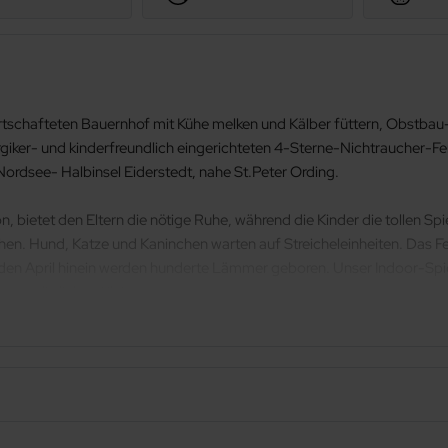
irtschafteten Bauernhof mit Kühe melken und Kälber füttern, Obstb
Allergiker- und kinderfreundlich eingerichteten 4-Sterne-Nichtraucher-
ordsee- Halbinsel Eiderstedt, nahe St.Peter Ording.
lon, bietet den Eltern die nötige Ruhe, während die Kinder die tollen S
n. Hund, Katze und Kaninchen warten auf Streicheleinheiten. Das F
in den April hinein werden hunderte Lämmer geboren. Unser Indoor-Sp
 nur die lieben Kleinen.
erhaltsamen Stockbrot backen oder lustige Spielstunden. Ihre Kinder b
rer Fruchtstube, dem Hofladen, sind hausgemachte Marmeladen, Gelees,
er, das nur 400m entfernt ist, erkunden Sie am Seedeich per Drahte