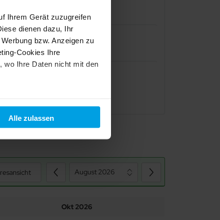
Gäste-WC
uf Ihrem Gerät zuzugreifen
iese dienen dazu, Ihr
e Werbung bzw. Anzeigen zu
inen eingezogenen Balken und dem Blick über
ting-Cookies Ihre
er lassen alle einen Blick auf den gepflegten
 wo Ihre Daten nicht mit den
rkocher,Spülmaschine und ein Backofen in der
ähe, der Aufenthaltsraum mit vielen Spielsachen
Doppelbett
t "Alle ablehnen". Weitere
und dem
Impressum
.
Alle zulassen
August 2026
resansicht
Okt 2026