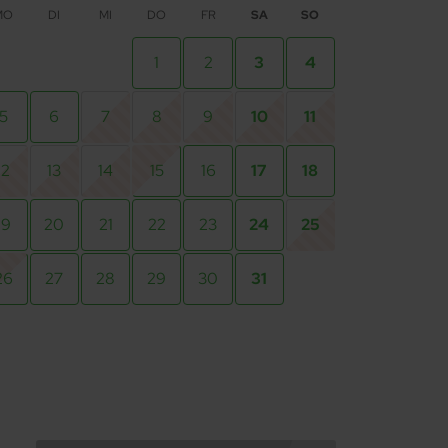
MO
DI
MI
DO
FR
SA
SO
1
2
3
4
5
6
7
8
9
10
11
12
13
14
15
16
17
18
19
20
21
22
23
24
25
26
27
28
29
30
31