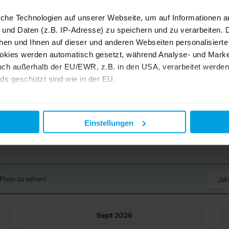
Handtücher
ung möglich.
iche Technologien auf unserer Webseite, um auf Informationen a
e Wohnung im sauberen Zustand verlassen werden.
 und Daten (z.B. IP-Adresse) zu speichern und zu verarbeiten. D
hen und Ihnen auf dieser und anderen Webseiten personalisiert
fte, ist bewohnbar auf zwei Etagen.Während das Wohnzimmer mit se
okies werden automatisch gesetzt, während Analyse- und Marke
chlafräume,Küche mit Essecke und Bad auf der ersten Etage. Die Fenst
ch außerhalb der EU/EWR, z.B. in den USA, verarbeitet werden,
 ausgestattet.Außerdem befinden sich Toaster,Kaffeemaschine,Wasse
ds geschützt sind wie in der EU.
ecke bis zur Wärmflasche,alles ist r Brötchen-Service ,die Strand-N
Einzelbett
eingerichtete Quartier sind Grundstein für einen tollen Urlaub!
Bettwäsche
e mit "Alle zulassen" oder beschränken auf notwendige Cookies mi
 unseren Partnern finden Sie in unserer
Datenschutzerklärung
Einstellungen
Preis zu sehen!
Jah
Sept 2026