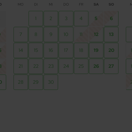
O
MO
DI
MI
DO
FR
SA
SO
2
1
2
3
4
5
6
9
7
8
9
10
11
12
13
6
14
15
16
17
18
19
20
3
21
22
23
24
25
26
27
0
28
29
30