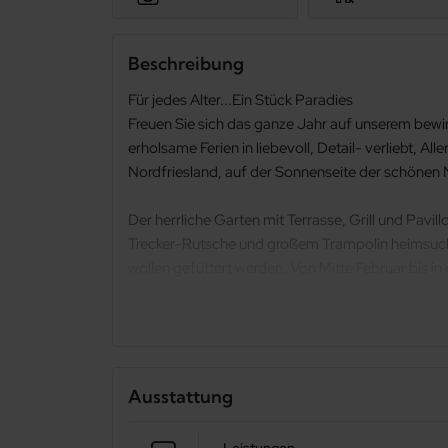
Beschreibung
Für jedes Alter...Ein Stück Paradies
Freuen Sie sich das ganze Jahr auf unserem bew
erholsame Ferien in liebevoll, Detail- verliebt, 
Nordfriesland, auf der Sonnenseite der schönen N
Der herrliche Garten mit Terrasse, Grill und Pavil
Trecker-Rutsche und großem Trampolin heimsuche
wollen gefüttert werden. Von Mitte Februar bis 
und unsere vielen Kinderfahrzeuge begeistert nicht
Freuen Sie sich auf familiäre Atmosphäre bei unt
täglich unsere frischer Milch und Eiern. In unse
Basteleien zu erwerben.
Ausstattung
Die fesselnden Weite des Weltnaturerbe Wattenme