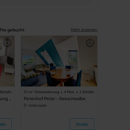
nfte gebucht
Mehr anzeigen
Schlafz.
57 m²
Ferienwohnung
4 Pers.
2 Schlafz.
Haus Deichblick - Ferienwohnung Deichblick
Ferienhof Peter - Seeschwalbe
Vollerwiek
ails
Details