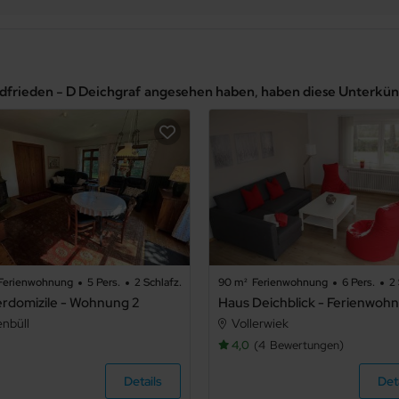
andfrieden - D Deichgraf angesehen haben, haben diese Unterkü
Ferienwohnung
5 Pers.
2 Schlafz.
90 m²
Ferienwohnung
6 Pers.
2 
rdomizile - Wohnung 2
enbüll
Vollerwiek
4,0
4
Bewertungen
Details
Det