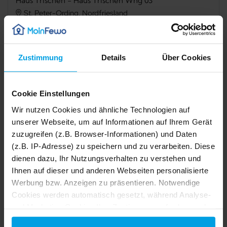
Haus Trischen - Haus Trischen Whg 03
St. Peter-Ording, Nordfriesland
3,3
2 Bewertungen
Zustimmung
Details
Über Cookies
Verfügbarkeit prüfen
Cookie Einstellungen
Internet
TV
Wir nutzen Cookies und ähnliche Technologien auf
unserer Webseite, um auf Informationen auf Ihrem Gerät
Balkon
Mikrowelle
zuzugreifen (z.B. Browser-Informationen) und Daten
(z.B. IP-Adresse) zu speichern und zu verarbeiten. Diese
Haustiere nicht erlaubt
Nichtraucher
dienen dazu, Ihr Nutzungsverhalten zu verstehen und
Ihnen auf dieser und anderen Webseiten personalisierte
Werbung bzw. Anzeigen zu präsentieren. Notwendige
Beschreibung
1/24
2/24
Cookies werden automatisch gesetzt, während Analyse-
3/24
4/24
5/24
und Marketing-Cookies Ihre Zustimmung erfordern und
Ausstattung
6/24
7/24
auch außerhalb der EU/EWR, z.B. in den USA,
8/24
9/24