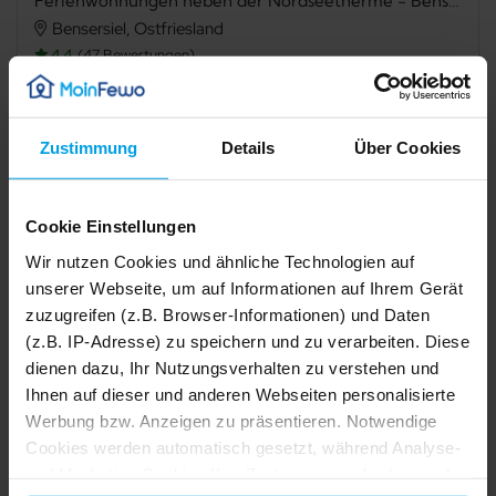
Ferienwohnungen neben der Nordseetherme - Bensersiel / Appartment Norderney
Bensersiel, Ostfriesland
4,4
47 Bewertungen
Verfügbarkeit prüfen
Zustimmung
Details
Über Cookies
Cookie Einstellungen
Internet
Mikrowelle
Wir nutzen Cookies und ähnliche Technologien auf
Gefriermöglichkeit
Dusche
unserer Webseite, um auf Informationen auf Ihrem Gerät
zuzugreifen (z.B. Browser-Informationen) und Daten
Haustiere nicht erlaubt
Nichtraucher
(z.B. IP-Adresse) zu speichern und zu verarbeiten. Diese
dienen dazu, Ihr Nutzungsverhalten zu verstehen und
Allergikerfreundlich
Ihnen auf dieser und anderen Webseiten personalisierte
Werbung bzw. Anzeigen zu präsentieren. Notwendige
1/17
Beschreibung
Cookies werden automatisch gesetzt, während Analyse-
2/17
und Marketing-Cookies Ihre Zustimmung erfordern und