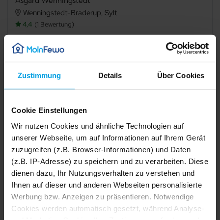
Asgard Wenningstedt
Wenningstedt-Braderup, Sylt
4,4
1 Bewertung
Verfügbarkeit prüfen
Zustimmung
Details
Über Cookies
Internet
TV
Cookie Einstellungen
Terrasse
Balkon
Wir nutzen Cookies und ähnliche Technologien auf
unserer Webseite, um auf Informationen auf Ihrem Gerät
Mikrowelle
Dusche
zuzugreifen (z.B. Browser-Informationen) und Daten
(z.B. IP-Adresse) zu speichern und zu verarbeiten. Diese
Badewanne
Kamin/Ofen
dienen dazu, Ihr Nutzungsverhalten zu verstehen und
Haustier erlaubt
Nichtraucher
Ihnen auf dieser und anderen Webseiten personalisierte
Werbung bzw. Anzeigen zu präsentieren. Notwendige
1/30
2/30
Cookies werden automatisch gesetzt, während Analyse-
3/30
4/30
Beschreibung
5/30
und Marketing-Cookies Ihre Zustimmung erfordern und