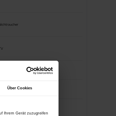
lbad Neuharlingersiel in Ostfriesland!
Nichtraucher
TV
Über Cookies
Doppelbett
uf Ihrem Gerät zuzugreifen