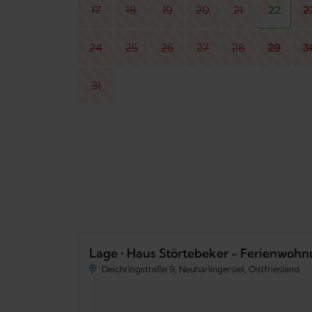
17
18
19
20
21
22
2
24
25
26
27
28
29
3
31
Lage • Haus Störtebeker - Ferienwohn
Deichringstraße 9, Neuharlingersiel, Ostfriesland