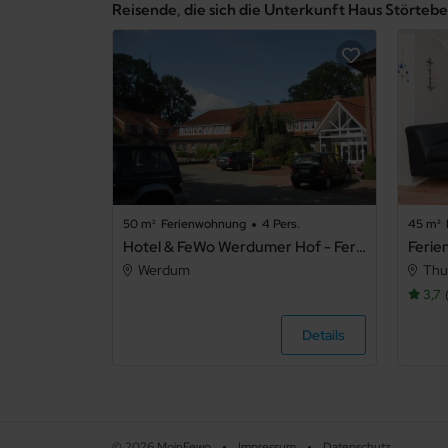
Reisende, die sich die Unterkunft Haus Störte
50 m²
Ferienwohnung
4 Pers.
45 m²
Hotel & FeWo Werdumer Hof - Ferienwohung 4 - 35448
Werdum
Th
3,7
Details
© 2026 MoinFewo
Impressum
Datenschutz