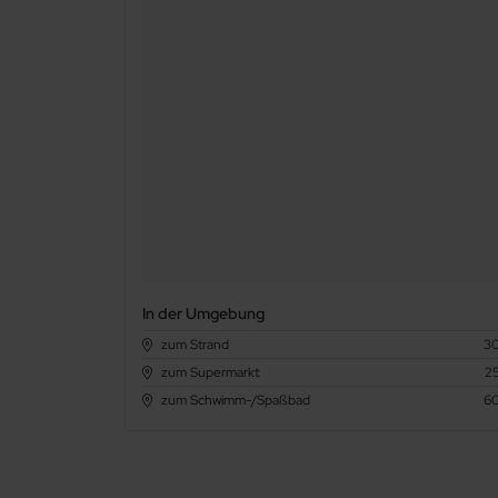
In der Umgebung
zum Strand
3
zum Supermarkt
2
zum Schwimm-/Spaßbad
6