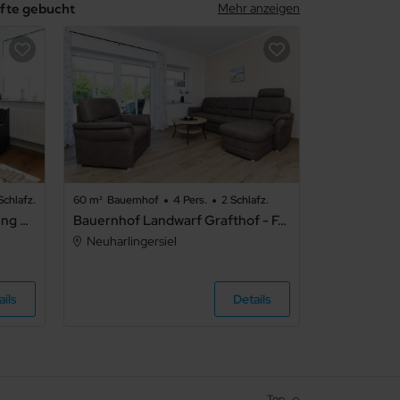
nfte gebucht
Mehr anzeigen
Schlafz.
60 m²
Bauernhof
4 Pers.
2 Schlafz.
Haus Flinthörn - Ferienwohnung Luuv
Bauernhof Landwarf Grafthof - Ferienwohnung Leege Groden
Neuharlingersiel
ails
Details
Top