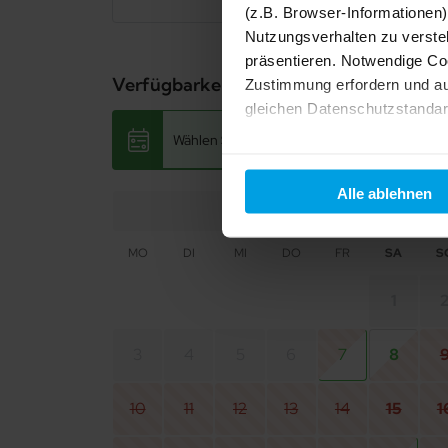
(z.B. Browser-Informationen)
Auf Wunsch können Sie bei Anreise die Unterkunft 
Nutzungsverhalten zu verste
präsentieren. Notwendige Co
Verfügbarkeit prüfen
Zustimmung erfordern und au
gleichen Datenschutzstandar
Wählen Sie Ihren Reisezeitraum aus, um den 
Ihre Einwilligung erteilen Si
Informationen und Details zu
Alle ablehnen
Aug 2026
MO
DI
MI
DO
FR
SA
S
1
3
4
5
6
7
8
10
11
12
13
14
15
1