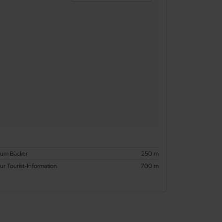
zum Bäcker
250 m
ur Tourist-Information
700 m