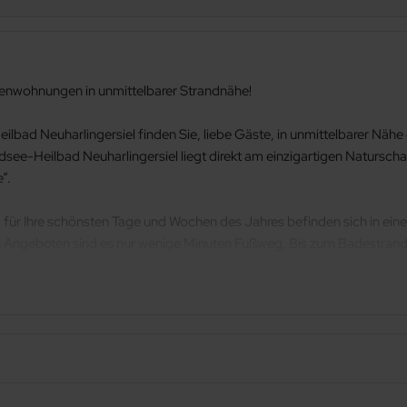
ienwohnungen in unmittelbarer Strandnähe!
ilbad Neuharlingersiel finden Sie, liebe Gäste, in unmittelbarer Nä
see-Heilbad Neuharlingersiel liegt direkt am einzigartigen Natursch
“.
ür Ihre schönsten Tage und Wochen des Jahres befinden sich in einer 
en Angeboten sind es nur wenige Minuten Fußweg. Bis zum Badestrand 
eden groß und bieten Platz für jeweils 2 bis 4 Personen, 2 bis 3 und 
rfügen teilweise über möblierte Terrassen.
h Absprache gerne Ihr Haustier mitbringen.