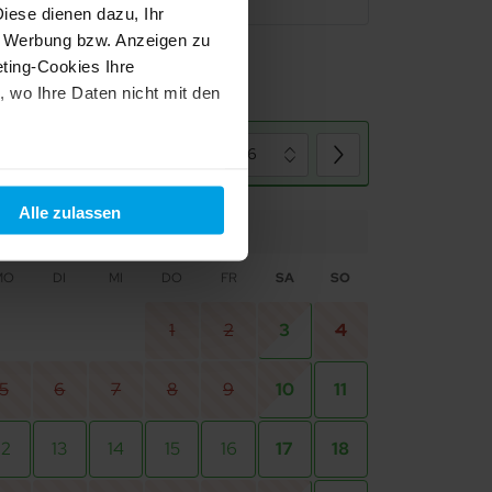
iese dienen dazu, Ihr
e Werbung bzw. Anzeigen zu
ting-Cookies Ihre
 wo Ihre Daten nicht mit den
August 2026
resansicht
t "Alle ablehnen". Weitere
und dem
Impressum
.
Alle zulassen
Okt 2026
MO
DI
MI
DO
FR
SA
SO
1
2
3
4
5
6
7
8
9
10
11
12
13
14
15
16
17
18