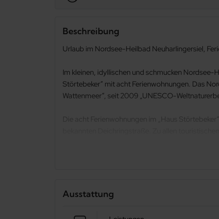
Beschreibung
Urlaub im Nordsee-Heilbad Neuharlingersiel, Fer
Im kleinen, idyllischen und schmucken Nordsee-He
Störtebeker“ mit acht Ferienwohnungen. Das Nord
Wattenmeer“, seit 2009 „UNESCO-Weltnaturerbe
Die acht Ferienwohnungen im „Haus Störtebeker“ f
bekannten Deichringstraße. Zu allen touristisch
Die acht gemütlichen Ferienwohnungen sind verschi
komfortabel eingerichtet und ausgestattet und ve
Ausstattung
In den Ferienwohnungen 4,5 und 6 dürfen Sie nac