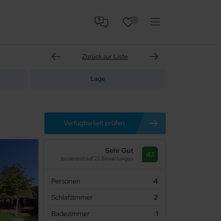
0
Zurück zur Liste
Lage
Verfügbarkeit prüfen
Sehr Gut
4,1
basierend auf 22 Bewertungen
Personen
4
Schlafzimmer
2
Badezimmer
1