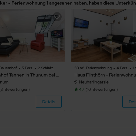
beker - Ferienwohnung 1 angesehen haben, haben diese Unterkü
Bauernhof
5 Pers.
2 Schlafz.
50 m²
Ferienwohnung
4 Pers.
1 
Ferienhof Tannen in Thunum bei Bensersiel - Ferienwohnung Ost
unum
Neuharlingersiel
3
Bewertungen
4,7
10
Bewertungen
Details
Det