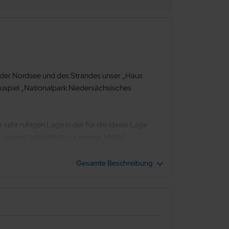
he der Nordsee und des Strandes unser „Haus
auspiel „Nationalpark Niedersächsisches
sehr ruhigen Lage in der für die ideale Lage
sind es tatsächlich nur wenige Meter!
für 1 bis 2 Personen. Sie sind gemütlich und
Gesamte Beschreibung