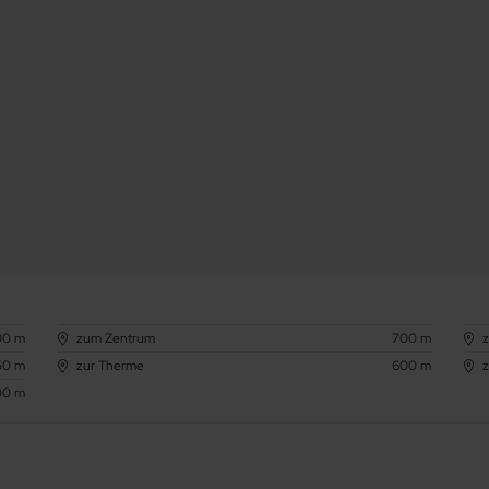
00 m
zum Zentrum
700 m
50 m
zur Therme
600 m
z
00 m