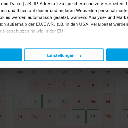
 und Daten (z.B. IP-Adresse) zu speichern und zu verarbeiten. D
selbst reinigen, dann fällt keine Reinigungspauschale an.
hen und Ihnen auf dieser und anderen Webseiten personalisiert
okies werden automatisch gesetzt, während Analyse- und Marke
ch außerhalb der EU/EWR, z.B. in den USA, verarbeitet werden,
ds geschützt sind wie in der EU.
Preis zu sehen!
Jah
e mit "Alle zulassen" oder beschränken auf notwendige Cookies mi
 unseren Partnern finden Sie in unserer
Datenschutzerklärung
Einstellungen
Sept 2026
O
MO
DI
MI
DO
FR
SA
SO
2
1
2
3
4
5
6
9
7
8
9
10
11
12
13
6
14
15
16
17
18
19
20