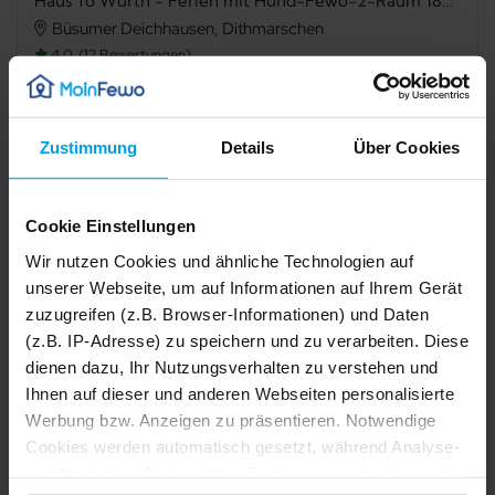
Haus To Wurth - Ferien mit Hund-Fewo-2-Raum 180/007
Büsumer Deichhausen, Dithmarschen
4,0
12 Bewertungen
Verfügbarkeit prüfen
Zustimmung
Details
Über Cookies
Cookie Einstellungen
Internet
TV
Wir nutzen Cookies und ähnliche Technologien auf
Terrasse
Grillmöglichkeit
unserer Webseite, um auf Informationen auf Ihrem Gerät
zuzugreifen (z.B. Browser-Informationen) und Daten
Mikrowelle
Dusche
(z.B. IP-Adresse) zu speichern und zu verarbeiten. Diese
dienen dazu, Ihr Nutzungsverhalten zu verstehen und
Nichtraucher
Ihnen auf dieser und anderen Webseiten personalisierte
Werbung bzw. Anzeigen zu präsentieren. Notwendige
1/25
2/25
Beschreibung
Cookies werden automatisch gesetzt, während Analyse-
3/25
4/25
5/25
und Marketing-Cookies Ihre Zustimmung erfordern und
6/25
7/25