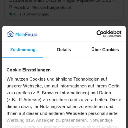
Ostseeferienhaus Drachenflieger Pepelow OFC 02 - (5) Hanna, 2- Raum Fewo, Loggia, OG
Pepelow, Mecklenburger Bucht
4,3
31 Bewertungen
Verfügbarkeit prüfen
Zustimmung
Details
Über Cookies
Internet
TV
Cookie Einstellungen
Balkon
Grillmöglichkeit
Wir nutzen Cookies und ähnliche Technologien auf
Gefriermöglichkeit
Dusche
unserer Webseite, um auf Informationen auf Ihrem Gerät
zuzugreifen (z.B. Browser-Informationen) und Daten
Haustiere nicht erlaubt
Nichtraucher
(z.B. IP-Adresse) zu speichern und zu verarbeiten. Diese
dienen dazu, Ihr Nutzungsverhalten zu verstehen und
Fahrradabstellraum
Allergikerfreundlich
Ihnen auf dieser und anderen Webseiten personalisierte
E-Auto Ladestation
Werbung bzw. Anzeigen zu präsentieren. Notwendige
1/41
2/41
Cookies werden automatisch gesetzt, während Analyse-
3/41