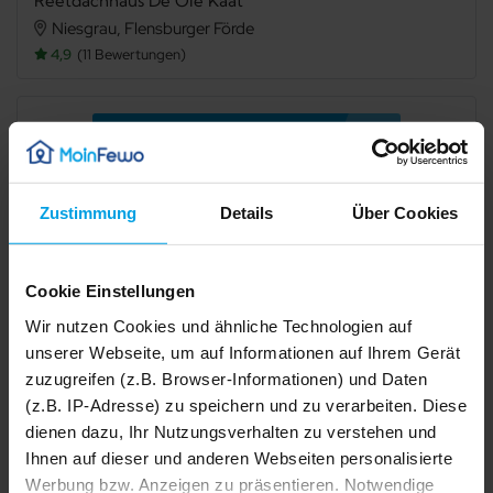
Reetdachhaus De Ole Kaat
Niesgrau, Flensburger Förde
4,9
11 Bewertungen
Verfügbarkeit prüfen
Zustimmung
Details
Über Cookies
Internet
TV
Terrasse
Grillmöglichkeit
Cookie Einstellungen
Mikrowelle
Spülmaschine
Wir nutzen Cookies und ähnliche Technologien auf
unserer Webseite, um auf Informationen auf Ihrem Gerät
Gefriermöglichkeit
Dusche
zuzugreifen (z.B. Browser-Informationen) und Daten
(z.B. IP-Adresse) zu speichern und zu verarbeiten. Diese
Kamin/Ofen
Waschmaschine
dienen dazu, Ihr Nutzungsverhalten zu verstehen und
Trockner
Haustier erlaubt
Ihnen auf dieser und anderen Webseiten personalisierte
Werbung bzw. Anzeigen zu präsentieren. Notwendige
1/29